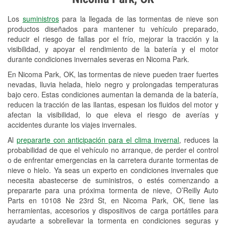
Revisión de la luz "Check Engine"
Los
suministros
para la llegada de las tormentas de nieve son
Reciclaje de baterías y aceite
productos diseñados para mantener tu vehículo preparado,
reducir el riesgo de fallas por el frío, mejorar la tracción y la
Instalación de bombillas de faros
visibilidad, y apoyar el rendimiento de la batería y el motor
Instalación de limpiaparabrisas
durante condiciones invernales severas en Nicoma Park.
En Nicoma Park, OK, las tormentas de nieve pueden traer fuertes
Programa de Préstamo de
nevadas, lluvia helada, hielo negro y prolongadas temperaturas
Herramientas
bajo cero. Estas condiciones aumentan la demanda de la batería,
reducen la tracción de las llantas, espesan los fluidos del motor y
Rectificación de tambores y discos de
afectan la visibilidad, lo que eleva el riesgo de averías y
freno
accidentes durante los viajes invernales.
Al
prepararte con anticipación para el clima invernal
, reduces la
Snowstorm Supplies
probabilidad de que el vehículo no arranque, de perder el control
o de enfrentar emergencias en la carretera durante tormentas de
Tornado Supplies
nieve o hielo. Ya seas un experto en condiciones invernales que
Conoce más
necesita abastecerse de suministros, o estés comenzando a
prepararte para una próxima tormenta de nieve, O’Reilly Auto
Parts en 10108 Ne 23rd St, en Nicoma Park, OK, tiene las
herramientas, accesorios y dispositivos de carga portátiles para
ayudarte a sobrellevar la tormenta en condiciones seguras y