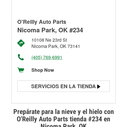
O'Reilly Auto Parts
Nicoma Park, OK #234
10108 Ne 23rd St
Nicoma Park, OK 73141
(405) 769-6991
Shop Now
SERVICIOS EN LA TIENDA
Prueba de batería
Prueba de alternadores y
Prepárate para la nieve y el hielo con
arrancadores
O’Reilly Auto Parts tienda #234 en
Nicoma Park, OK