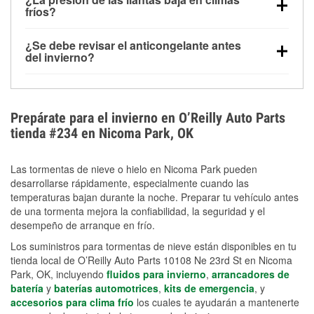
la congelación y ayuda a disolver la sal y la nieve
arranque.
fríos?
derretida en la carretera para mejorar la visibilidad.
Sí. La presión de las llantas normalmente disminuye
¿Se debe revisar el anticongelante antes
alrededor de 1 PSI por cada 10 °F que baja la
del invierno?
temperatura. Puedes obtener más información sobre
Sí. Una mezcla adecuada del anticongelante protege
la baja presión en invierno en nuestro artículo.
el motor contra la congelación, las grietas internas y
el sobrecalentamiento en condiciones de frío
Prepárate para el invierno en O’Reilly Auto Parts
extremo. Aprende cómo comprobar la protección
tienda #234 en Nicoma Park, OK
anticongelante en nuestra sección How-To.
Las tormentas de nieve o hielo en Nicoma Park pueden
desarrollarse rápidamente, especialmente cuando las
temperaturas bajan durante la noche. Preparar tu vehículo antes
de una tormenta mejora la confiabilidad, la seguridad y el
desempeño de arranque en frío.
Los suministros para tormentas de nieve están disponibles en tu
tienda local de O’Reilly Auto Parts 10108 Ne 23rd St en Nicoma
Park, OK, incluyendo
fluidos para invierno
,
arrancadores de
batería
y
baterías automotrices
,
kits de emergencia
, y
accesorios para clima frío
los cuales te ayudarán a mantenerte