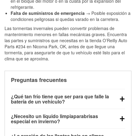
en el bloque del motor o en la culata por la expansión del
refrigerante.
Falta de suministros de emergencia
→ Posible exposición a
condiciones peligrosas si quedas varado en la carretera.
Las tormentas invernales pueden convertir problemas de
mantenimiento menores en fallas mecánicas graves. Encuentra
las partes y suministros que necesitas en la tienda O’Reilly Auto
Parts #234 en Nicoma Park, OK, antes de que llegue una
tormenta, para asegurarte de que tu vehículo esté listo para el
clima que se aproxima.
Preguntas frecuentes
¿Qué tan frío tiene que ser para que falle la
batería de un vehículo?
La capacidad de la batería comienza a disminuir por
¿Necesito un líquido limpiaparabrisas
debajo de los 32 °F y puede perder hasta la mitad de
especial en invierno?
su potencia de arranque cerca de los 0 °F, lo que
Sí. El líquido limpiaparabrisas para invierno resiste
aumenta la probabilidad de que el vehículo no
¿La presión de las llantas baja en climas