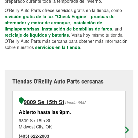
preparado durante toda la temporada de invierno.
O’Reilly Auto Parts ofrece servicios gratis en la tienda, como
revisión gratis de la luz “Check Engine”
,
pruebas de
alternador y motor de arranque
,
instalación de
limpiaparabrisas
,
instalación de bombillas de faros
, and
reciclaje de líquidos y baterías
. Visita hoy mismo tu tienda
O’Reilly Auto Parts más cercana para obtener más información
sobre nuestros
servicios en la tienda
.
Tiendas O'Reilly Auto Parts cercanas
9809 Se 15th St
Tienda 6842
Abierto hasta las 9pm.
Ab
9809 Se 15th St
14
Midwest City, OK
Ch
(405) 622-2003
(4