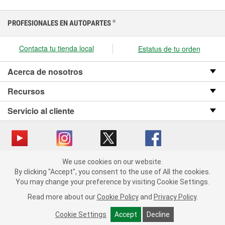
PROFESIONALES EN AUTOPARTES
®
Contacta tu tienda local
Estatus de tu orden
Acerca de nosotros
Recursos
Servicio al cliente
We use cookies on our website.
Copyright © 2008-2026 O’Reilly Auto Parts v OST_3.2.0.0.729 (3) cv1361
We use cookies on our website. By clicking "Accept", you consent
By clicking "Accept", you consent to the use of All the cookies.
catalog_main
to the use of All the cookies.
You may change your preference by visiting Cookie Settings.
You may change your preference by visiting Cookie Settings.
Política de privacidad
Ley de transparencia en las cadenas de suministro
Read more about our
Read more about our
Cookie Policy
Cookie Policy
and
and
Privacy Policy
Privacy Policy
.
.
de California
Cookie Settings
Cookie Settings
Accept
Accept
Decline
Decline