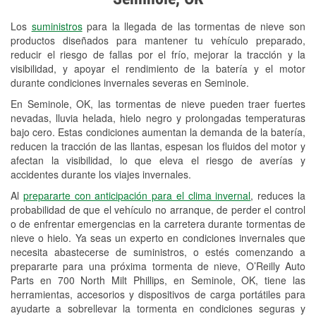
Revisión de la luz "Check Engine"
Los
suministros
para la llegada de las tormentas de nieve son
Reciclaje de baterías y aceite
productos diseñados para mantener tu vehículo preparado,
reducir el riesgo de fallas por el frío, mejorar la tracción y la
Instalación de bombillas de faros
visibilidad, y apoyar el rendimiento de la batería y el motor
Instalación de limpiaparabrisas
durante condiciones invernales severas en Seminole.
En Seminole, OK, las tormentas de nieve pueden traer fuertes
Programa de Préstamo de
nevadas, lluvia helada, hielo negro y prolongadas temperaturas
Herramientas
bajo cero. Estas condiciones aumentan la demanda de la batería,
reducen la tracción de las llantas, espesan los fluidos del motor y
Mezcla de pinturas
afectan la visibilidad, lo que eleva el riesgo de averías y
accidentes durante los viajes invernales.
Rectificación de tambores y discos de
Al
prepararte con anticipación para el clima invernal
, reduces la
freno
probabilidad de que el vehículo no arranque, de perder el control
o de enfrentar emergencias en la carretera durante tormentas de
Mangueras hidráulicas a la medida
nieve o hielo. Ya seas un experto en condiciones invernales que
necesita abastecerse de suministros, o estés comenzando a
Snowstorm Supplies
prepararte para una próxima tormenta de nieve, O’Reilly Auto
Parts en 700 North Milt Phillips, en Seminole, OK, tiene las
Tornado Supplies
herramientas, accesorios y dispositivos de carga portátiles para
Conoce más
ayudarte a sobrellevar la tormenta en condiciones seguras y