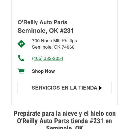
O'Reilly Auto Parts
Seminole, OK #231
700 North Milt Phillips
Seminole, OK 74868
(405) 382-2054
Shop Now
SERVICIOS EN LA TIENDA
Prueba de batería
Prueba de alternadores y
Prepárate para la nieve y el hielo con
arrancadores
O’Reilly Auto Parts tienda #231 en
Seminole, OK