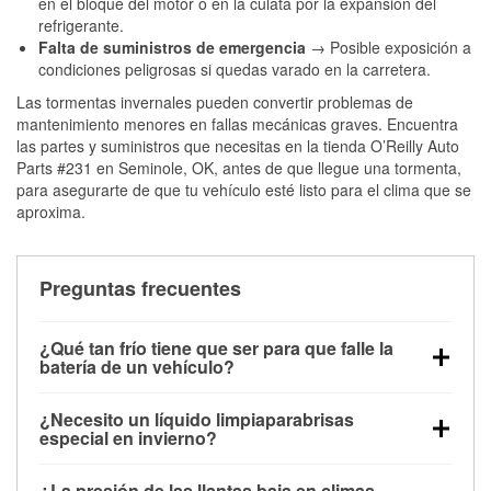
en el bloque del motor o en la culata por la expansión del
refrigerante.
Falta de suministros de emergencia
→ Posible exposición a
condiciones peligrosas si quedas varado en la carretera.
Las tormentas invernales pueden convertir problemas de
mantenimiento menores en fallas mecánicas graves. Encuentra
las partes y suministros que necesitas en la tienda O’Reilly Auto
Parts #231 en Seminole, OK, antes de que llegue una tormenta,
para asegurarte de que tu vehículo esté listo para el clima que se
aproxima.
Preguntas frecuentes
¿Qué tan frío tiene que ser para que falle la
batería de un vehículo?
La capacidad de la batería comienza a disminuir por
¿Necesito un líquido limpiaparabrisas
debajo de los 32 °F y puede perder hasta la mitad de
especial en invierno?
su potencia de arranque cerca de los 0 °F, lo que
Sí. El líquido limpiaparabrisas para invierno resiste
aumenta la probabilidad de que el vehículo no
¿La presión de las llantas baja en climas