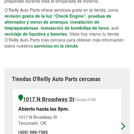
preparado durante toda la temporada de invierno.
O’Reilly Auto Parts ofrece servicios gratis en la tienda, como
revisión gratis de la luz “Check Engine”
,
pruebas de
alternador y motor de arranque
,
instalación de
limpiaparabrisas
,
instalación de bombillas de faros
, and
reciclaje de líquidos y baterías
. Visita hoy mismo tu tienda
O’Reilly Auto Parts más cercana para obtener más información
sobre nuestros
servicios en la tienda
.
Tiendas O'Reilly Auto Parts cercanas
1017 N Broadway St
Tienda 6756
Abierto hasta las 9pm.
Ab
1017 N Broadway St
15
Tecumseh, OK
Sh
(405) 598-7365
(4