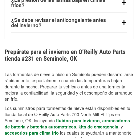
la congelación y ayuda a disolver la sal y la nieve
arranque.
fríos?
derretida en la carretera para mejorar la visibilidad.
Sí. La presión de las llantas normalmente disminuye
¿Se debe revisar el anticongelante antes
alrededor de 1 PSI por cada 10 °F que baja la
del invierno?
temperatura. Puedes obtener más información sobre
Sí. Una mezcla adecuada del anticongelante protege
la baja presión en invierno en nuestro artículo.
el motor contra la congelación, las grietas internas y
el sobrecalentamiento en condiciones de frío
Prepárate para el invierno en O’Reilly Auto Parts
extremo. Aprende cómo comprobar la protección
tienda #231 en Seminole, OK
anticongelante en nuestra sección How-To.
Las tormentas de nieve o hielo en Seminole pueden desarrollarse
rápidamente, especialmente cuando las temperaturas bajan
durante la noche. Preparar tu vehículo antes de una tormenta
mejora la confiabilidad, la seguridad y el desempeño de arranque
en frío.
Los suministros para tormentas de nieve están disponibles en tu
tienda local de O’Reilly Auto Parts 700 North Milt Phillips en
Seminole, OK, incluyendo
fluidos para invierno
,
arrancadores
de batería
y
baterías automotrices
,
kits de emergencia
, y
accesorios para clima frío
los cuales te ayudarán a mantenerte