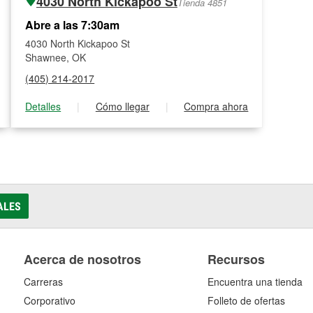
4030 North Kickapoo St
Tienda 4851
Abre a las 7:30am
4030 North Kickapoo St
Shawnee, OK
(405) 214-2017
Detalles
|
Cómo llegar
|
Compra ahora
ALES
Acerca de nosotros
Recursos
Carreras
Encuentra una tienda
Corporativo
Folleto de ofertas