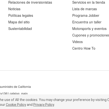
Relaciones de inversionistas
Servicios en la tienda
Noticias
Lista de marcas
Políticas legales
Programa Jobber
Mapa del sitio
Encuentra un taller
Sustentabilidad
Motorsports y eventos
Cupones y promocione
Videos
Centro How To
uministro de California
 cv1361 catalog_main
the use of All the cookies.
he use of All the cookies.
You may change your preference by visiting C
You may change your preference by visiting
our
t our
Cookie Policy
Cookie Policy
and
and
Privacy Policy
Privacy Policy
.
.