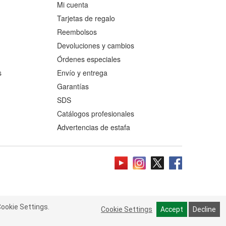
Mi cuenta
Tarjetas de regalo
Reembolsos
Devoluciones y cambios
Órdenes especiales
s
Envío y entrega
Garantías
SDS
Catálogos profesionales
Advertencias de estafa
ookie Settings.
 Cookie Settings.
Read more
Cookie Settings
Cookie Settings
Accept
Accept
Decline
Decline