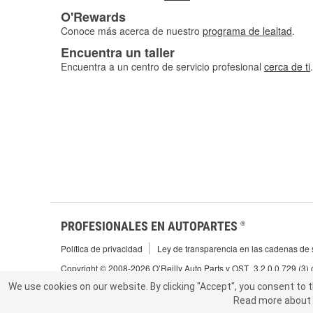
O'Rewards
Conoce más acerca de nuestro
programa de lealtad
.
Encuentra un taller
Encuentra a un centro de servicio profesional
cerca de ti
.
PROFESIONALES EN AUTOPARTES
®
Política de privacidad
Ley de transparencia en las cadenas de s
Copyright © 2008-2026 O’Reilly Auto Parts v OST_3.2.0.0.729 (3)
We use cookies on our website.
We use cookies on our website. By clicking "Accept", you consent to 
By clicking "Accept", you consent to t
Read more about 
abou