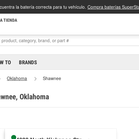
cuentra la batería correcta para tu vehículo.
Compra baterías SuperSta
LA TIENDA
W TO
BRANDS
Oklahoma
Shawnee
hawnee, Oklahoma