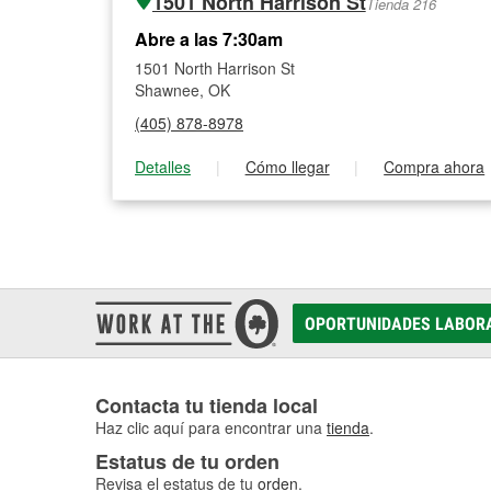
1501 North Harrison St
Tienda 216
Abre a las 7:30am
1501 North Harrison St
Shawnee, OK
(405) 878-8978
Detalles
|
Cómo llegar
|
Compra ahora
OPORTUNIDADES LABOR
Contacta tu tienda local
Haz clic aquí para encontrar una
tienda
.
Estatus de tu orden
Revisa el estatus de tu
orden
.