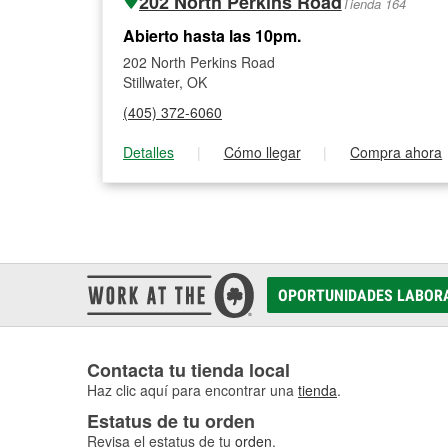
202 North Perkins Road
Tienda 164
Abierto hasta las 10pm.
202 North Perkins Road
Stillwater, OK
(405) 372-6060
Detalles
|
Cómo llegar
|
Compra ahora
OPORTUNIDADES LABOR
Contacta tu tienda local
Haz clic aquí para encontrar una
tienda
.
Estatus de tu orden
Revisa el estatus de tu
orden
.