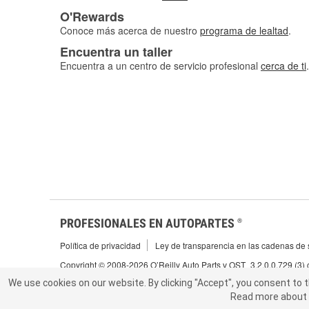
O'Rewards
Conoce más acerca de nuestro
programa de lealtad
.
Encuentra un taller
Encuentra a un centro de servicio profesional
cerca de ti
.
PROFESIONALES EN AUTOPARTES
®
Política de privacidad
Ley de transparencia en las cadenas de s
Copyright © 2008-2026 O’Reilly Auto Parts v OST_3.2.0.0.729 (3)
We use cookies on our website.
We use cookies on our website. By clicking "Accept", you consent to 
By clicking "Accept", you consent to t
Read more about 
abou