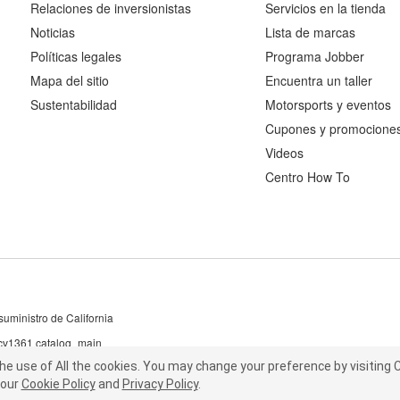
Relaciones de inversionistas
Servicios en la tienda
Noticias
Lista de marcas
Políticas legales
Programa Jobber
Mapa del sitio
Encuentra un taller
Sustentabilidad
Motorsports y eventos
Cupones y promocione
Videos
Centro How To
uministro de California
 cv1361 catalog_main
the use of All the cookies.
he use of All the cookies.
You may change your preference by visiting C
You may change your preference by visiting
our
t our
Cookie Policy
Cookie Policy
and
and
Privacy Policy
Privacy Policy
.
.