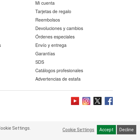
Mi cuenta
Tarjetas de regalo
Reembolsos
Devoluciones y cambios
Órdenes especiales
s
Envío y entrega
Garantías
SDS
Catálogos profesionales
Advertencias de estafa
ookie Settings.
 Cookie Settings.
Read more
Cookie Settings
Cookie Settings
Accept
Accept
Decline
Decline