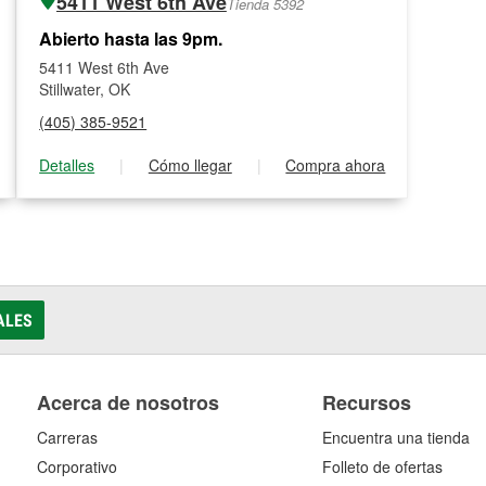
5411 West 6th Ave
Tienda 5392
Abierto hasta las 9pm.
5411 West 6th Ave
Stillwater, OK
(405) 385-9521
Detalles
|
Cómo llegar
|
Compra ahora
ALES
Acerca de nosotros
Recursos
Carreras
Encuentra una tienda
Corporativo
Folleto de ofertas