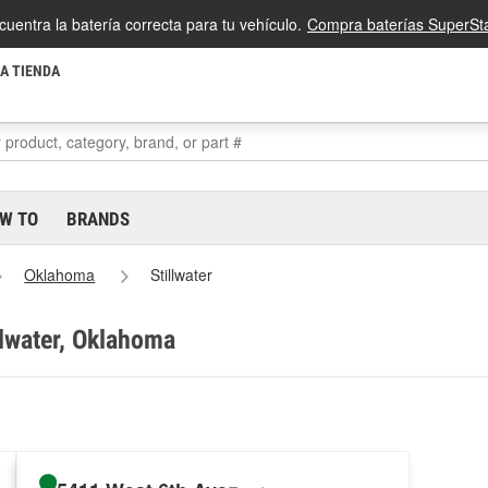
cuentra la batería correcta para tu vehículo.
Compra baterías SuperSta
LA TIENDA
W TO
BRANDS
Oklahoma
Stillwater
llwater, Oklahoma