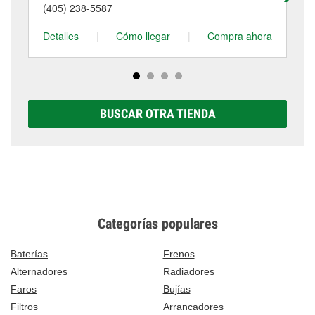
detalles, contáctanos al
(580) 622-5547
o visítanos
(405) 238-5587
(5
tienda #287 para obtener más información.
en 1715 West Broadway, Sulphur, OK.
Detalles
|
Cómo llegar
|
Compra ahora
De
BUSCAR OTRA TIENDA
Categorías populares
Baterías
Frenos
Alternadores
Radiadores
Faros
Bujías
Filtros
Arrancadores