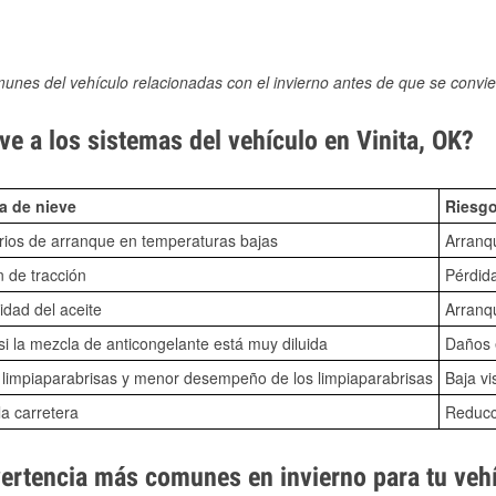
munes del vehículo relacionadas con el invierno antes de que se convie
e a los sistemas del vehículo en Vinita, OK?
a de nieve
Riesgo
ios de arranque en temperaturas bajas
Arranq
n de tracción
Pérdida
idad del aceite
Arranqu
i la mezcla de anticongelante está muy diluida
Daños e
o limpiaparabrisas y menor desempeño de los limpiaparabrisas
Baja vi
la carretera
Reducci
vertencia más comunes en invierno para tu veh