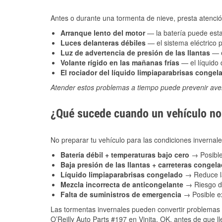
Antes o durante una tormenta de nieve, presta atención
Arranque lento del motor
— la batería puede estar
Luces delanteras débiles
— el sistema eléctrico 
Luz de advertencia de presión de las llantas
— e
Volante rígido en las mañanas frías
— el líquido d
El rociador del líquido limpiaparabrisas congel
Atender estos problemas a tiempo puede prevenir aver
¿Qué sucede cuando un vehículo no 
No preparar tu vehículo para las condiciones invernal
Batería débil + temperaturas bajo cero
→ Posible
Baja presión de las llantas + carreteras congel
Líquido limpiaparabrisas congelado
→ Reduce la
Mezcla incorrecta de anticongelante
→ Riesgo de
Falta de suministros de emergencia
→ Posible ex
Las tormentas invernales pueden convertir problemas 
O’Reilly Auto Parts #197 en Vinita, OK, antes de que l