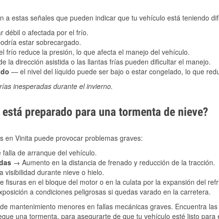
 a estas señales que pueden indicar que tu vehículo está teniendo difi
 débil o afectada por el frío.
podría estar sobrecargado.
l frío reduce la presión, lo que afecta el manejo del vehículo.
e la dirección asistida o las llantas frías pueden dificultar el manejo.
ado
— el nivel del líquido puede ser bajo o estar congelado, lo que reduc
ías inesperadas durante el invierno.
está preparado para una tormenta de nieve?
es en Vinita puede provocar problemas graves:
 falla de arranque del vehículo.
adas
→ Aumento en la distancia de frenado y reducción de la tracción.
 visibilidad durante nieve o hielo.
 fisuras en el bloque del motor o en la culata por la expansión del refr
posición a condiciones peligrosas si quedas varado en la carretera.
de mantenimiento menores en fallas mecánicas graves. Encuentra las p
legue una tormenta, para asegurarte de que tu vehículo esté listo para