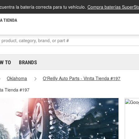
cuentra la batería correcta para tu vehículo.
Compra baterías SuperSta
LA TIENDA
W TO
BRANDS
Oklahoma
O'Reilly Auto Parts - Vinita Tienda #197
ita Tienda #197