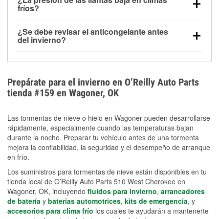
la congelación y ayuda a disolver la sal y la nieve
arranque.
fríos?
derretida en la carretera para mejorar la visibilidad.
Sí. La presión de las llantas normalmente disminuye
¿Se debe revisar el anticongelante antes
alrededor de 1 PSI por cada 10 °F que baja la
del invierno?
temperatura. Puedes obtener más información sobre
Sí. Una mezcla adecuada del anticongelante protege
la baja presión en invierno en nuestro artículo.
el motor contra la congelación, las grietas internas y
el sobrecalentamiento en condiciones de frío
Prepárate para el invierno en O’Reilly Auto Parts
extremo. Aprende cómo comprobar la protección
tienda #159 en Wagoner, OK
anticongelante en nuestra sección How-To.
Las tormentas de nieve o hielo en Wagoner pueden desarrollarse
rápidamente, especialmente cuando las temperaturas bajan
durante la noche. Preparar tu vehículo antes de una tormenta
mejora la confiabilidad, la seguridad y el desempeño de arranque
en frío.
Los suministros para tormentas de nieve están disponibles en tu
tienda local de O’Reilly Auto Parts 510 West Cherokee en
Wagoner, OK, incluyendo
fluidos para invierno
,
arrancadores
de batería
y
baterías automotrices
,
kits de emergencia
, y
accesorios para clima frío
los cuales te ayudarán a mantenerte