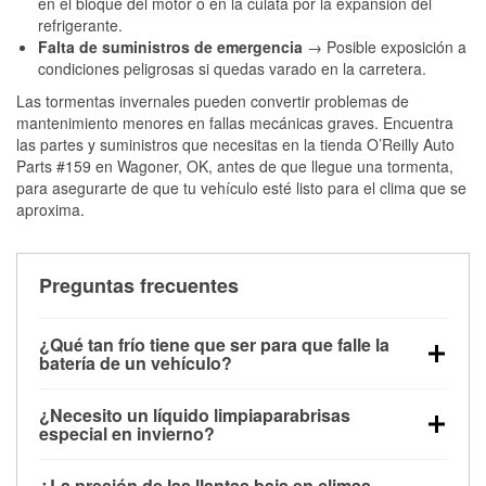
en el bloque del motor o en la culata por la expansión del
refrigerante.
Falta de suministros de emergencia
→ Posible exposición a
condiciones peligrosas si quedas varado en la carretera.
Las tormentas invernales pueden convertir problemas de
mantenimiento menores en fallas mecánicas graves. Encuentra
las partes y suministros que necesitas en la tienda O’Reilly Auto
Parts #159 en Wagoner, OK, antes de que llegue una tormenta,
para asegurarte de que tu vehículo esté listo para el clima que se
aproxima.
Preguntas frecuentes
¿Qué tan frío tiene que ser para que falle la
batería de un vehículo?
La capacidad de la batería comienza a disminuir por
¿Necesito un líquido limpiaparabrisas
debajo de los 32 °F y puede perder hasta la mitad de
especial en invierno?
su potencia de arranque cerca de los 0 °F, lo que
Sí. El líquido limpiaparabrisas para invierno resiste
aumenta la probabilidad de que el vehículo no
¿La presión de las llantas baja en climas