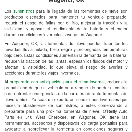
Revisión de la luz "Check Engine"
Los
suministros
para la llegada de las tormentas de nieve son
Reciclaje de baterías y aceite
productos diseñados para mantener tu vehículo preparado,
reducir el riesgo de fallas por el frío, mejorar la tracción y la
Instalación de bombillas de faros
visibilidad, y apoyar el rendimiento de la batería y el motor
Instalación de limpiaparabrisas
durante condiciones invernales severas en Wagoner.
En Wagoner, OK, las tormentas de nieve pueden traer fuertes
Programa de Préstamo de
nevadas, lluvia helada, hielo negro y prolongadas temperaturas
Herramientas
bajo cero. Estas condiciones aumentan la demanda de la batería,
reducen la tracción de las llantas, espesan los fluidos del motor y
Mezcla de pinturas
afectan la visibilidad, lo que eleva el riesgo de averías y
accidentes durante los viajes invernales.
Rectificación de tambores y discos de
Al
prepararte con anticipación para el clima invernal
, reduces la
freno
probabilidad de que el vehículo no arranque, de perder el control
o de enfrentar emergencias en la carretera durante tormentas de
Mangueras hidráulicas a la medida
nieve o hielo. Ya seas un experto en condiciones invernales que
necesita abastecerse de suministros, o estés comenzando a
Snowstorm Supplies
prepararte para una próxima tormenta de nieve, O’Reilly Auto
Parts en 510 West Cherokee, en Wagoner, OK, tiene las
Tornado Supplies
herramientas, accesorios y dispositivos de carga portátiles para
Conoce más
ayudarte a sobrellevar la tormenta en condiciones seguras y