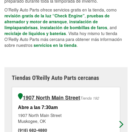
preparado durante toda la temporada de invierno.
O’Reilly Auto Parts ofrece servicios gratis en la tienda, como
revisión gratis de la luz “Check Engine”
,
pruebas de
alternador y motor de arranque
,
instalación de
limpiaparabrisas
,
instalación de bombillas de faros
, and
reciclaje de líquidos y baterías
. Visita hoy mismo tu tienda
O’Reilly Auto Parts más cercana para obtener más información
sobre nuestros
servicios en la tienda
.
Tiendas O'Reilly Auto Parts cercanas
1907 North Main Street
Tienda 192
Abre a las 7:30am
Ab
1907 North Main Street
22
Muskogee, OK
Mu
(918) 682-4880
(9