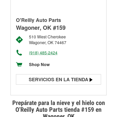
O'Reilly Auto Parts
Wagoner, OK #159
510 West Cherokee
Wagoner, OK 74467
(918) 485-2424
Shop Now
SERVICIOS EN LA TIENDA
Prueba de batería
Prueba de alternadores y
Prepárate para la nieve y el hielo con
arrancadores
O’Reilly Auto Parts tienda #159 en
Wagoner, OK