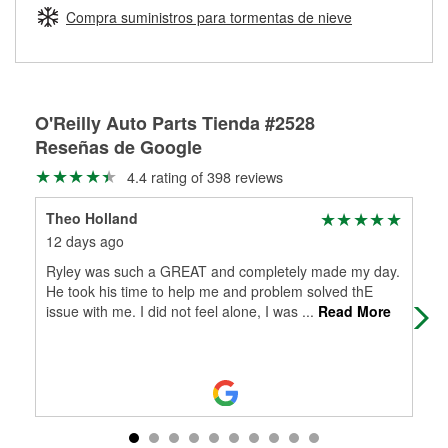
medirán tus tambores o discos para determinar si pueden
Compra suministros para tormentas de nieve
Más información sobre el Programa de Préstamo de
ser rectificados con seguridad. Si tus tambores o discos no
Herramientas de O'Reilly
pueden ser reutilizados, podemos ayudarte a encontrar las
partes de reemplazo correctas para tu reparación.
Rectificación de tambores y discos de freno
O'Reilly Auto Parts Tienda #2528
Reseñas de Google
4.4 rating of 398 reviews
Theo Holland
Kat
12 days ago
1 m
Ryley was such a GREAT and completely made my day.
The
He took his time to help me and problem solved thE
issue with me. I did not feel alone, I was
...
Read More