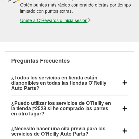
Obtén puntos más rápido comprando ofertas por tiempo
limitado con puntos extras.
Únete a O'Rewards o inicia sesión
Preguntas Frecuentes
¿Todos los servicios en tienda están
disponibles en todas las tiendas O'Reilly
Auto Parts?
Todos los servicios gratuitos de tienda, incluyendo
¿Puedo utilizar los servicios de O'Reilly en
las pruebas de batería, pruebas de alternador y
la tienda #2528 si he comprado las partes
motor de arranque, revisión de la luz “Check Engine”
en otro lugar?
con O'Reilly VeriScan® e instalación de
Puedes solicitar la mayoría de los servicios en tienda
limpiaparabrisas o bombillas, están disponibles en
¿Necesito hacer una cita previa para los
de O'Reilly Auto Parts que estén disponibles en la
todas las tiendas O'Reilly Auto Parts. La tienda
servicios de O'Reilly Auto Parts?
tienda #2528 de Tigard, OR aunque hayas