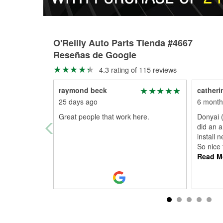
O'Reilly Auto Parts Tienda #4667
Reseñas de Google
4.3 rating of 115 reviews
raymond beck
catheri
25 days ago
6 month
Great people that work here.
Donyai (
did an a
install 
So nice 
Read M