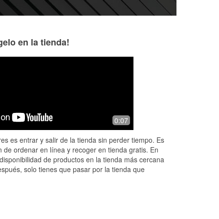
elo en la tienda!
Cal T
Tyler Warren
7 months ago
8 months ago
f
Sean went over and beyond to take
Came in looking fo
0:07
Moms
care of me. Saved the day. Thank you
dirt bike, other pl
e
again for the great service
tried to confirm ce
es es entrar y salir de la tienda sin perder tiempo. Es
as screw sizes for
 de ordenar en línea y recoger en tienda gratis. En
More
disponibilidad de productos en la tienda más cercana
espués, solo tienes que pasar por la tienda que