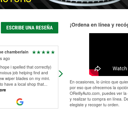
¡Ordena en línea y recóg
ESCRIBE UNA RESEÑA
ne chamberlain
James Cook
s ago
6 months ago
hope i spelled that correctly)
Donyae’s staff (Shawn) took care o
nxious job helping find and
the headlights in my car and my 
new wiper blades on my mini.
truck. Shawn/Sean spent more tim
En ocasiones, lo único que quier
to have a local shop that
...
on my car than any other Auto part
por eso que ofrecemos la opción
ore
em
...
Read More
OReillyAuto.com, puedes ver la 
y realizar tu compra en línea. D
elegiste y recoger tu orden.