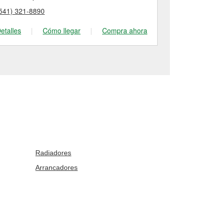
541) 321-8890
(541) 736-74
etalles
|
Cómo llegar
|
Compra ahora
Detalles
|
Radiadores
Arrancadores