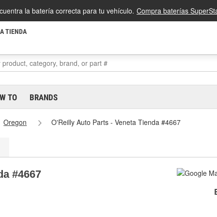
cuentra la batería correcta para tu vehículo.
Compra baterías SuperSta
LA TIENDA
W TO
BRANDS
Oregon
O'Reilly Auto Parts - Veneta Tienda #4667
nda #4667