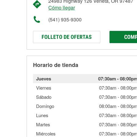
24983 Highway 126 Veneta, OR 97487
Cómo llegar
(541) 935-9300
FOLLETO DE OFERTAS
COMP
Horario de tienda
Jueves
07:30am
-
08:00p
Viernes
07:30am
-
08:00p
Sábado
07:30am
-
08:00p
Domingo
08:00am
-
08:00p
Lunes
07:30am
-
08:00p
Martes
07:30am
-
08:00p
Miércoles
07:30am
-
08:00p