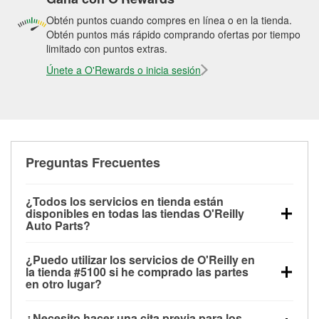
Obtén puntos cuando compres en línea o en la tienda.
Obtén puntos más rápido comprando ofertas por tiempo
limitado con puntos extras.
Únete a O'Rewards o inicia sesión
Preguntas Frecuentes
¿Todos los servicios en tienda están
disponibles en todas las tiendas O'Reilly
Auto Parts?
Todos los servicios gratuitos de tienda, incluyendo
¿Puedo utilizar los servicios de O'Reilly en
las pruebas de batería, pruebas de alternador y
la tienda #5100 si he comprado las partes
motor de arranque, revisión de la luz “Check Engine”
en otro lugar?
con O'Reilly VeriScan® e instalación de
Puedes solicitar la mayoría de los servicios en tienda
limpiaparabrisas o bombillas, están disponibles en
¿Necesito hacer una cita previa para los