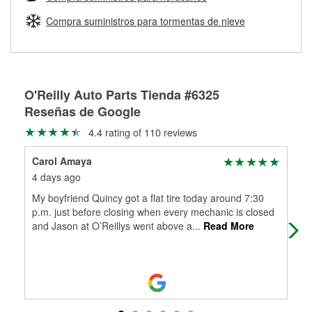
Más información sobre el Programa de Préstamo de
ser rectificados con seguridad. Si tus tambores o discos no
Herramientas de O'Reilly
pueden ser reutilizados, podemos ayudarte a encontrar las
Compra suministros para tormentas de nieve
partes de reemplazo correctas para tu reparación.
Rectificación de tambores y discos de freno
O'Reilly Auto Parts Tienda #6325
Reseñas de Google
4.4 rating of 110 reviews
Carol Amaya
Nil
4 days ago
15 
My boyfriend Quincy got a flat tire today around 7:30
(Tr
p.m. just before closing when every mechanic is closed
(Or
and Jason at O’Reillys went above a
...
Read More