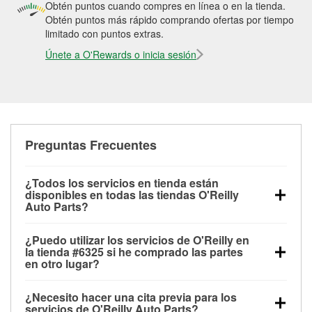
Obtén puntos cuando compres en línea o en la tienda.
Obtén puntos más rápido comprando ofertas por tiempo
limitado con puntos extras.
Únete a O'Rewards o inicia sesión
Preguntas Frecuentes
¿Todos los servicios en tienda están
disponibles en todas las tiendas O'Reilly
Auto Parts?
Todos los servicios gratuitos de tienda, incluyendo
¿Puedo utilizar los servicios de O'Reilly en
las pruebas de batería, pruebas de alternador y
la tienda #6325 si he comprado las partes
motor de arranque, revisión de la luz “Check Engine”
en otro lugar?
con O'Reilly VeriScan® e instalación de
Puedes solicitar la mayoría de los servicios en tienda
limpiaparabrisas o bombillas, están disponibles en
¿Necesito hacer una cita previa para los
de O'Reilly Auto Parts que estén disponibles en la
todas las tiendas O'Reilly Auto Parts. La tienda
servicios de O'Reilly Auto Parts?