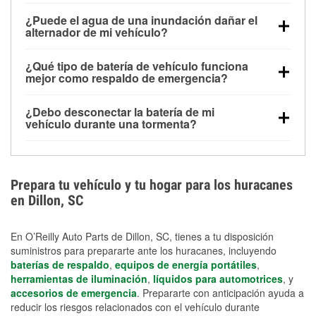
Una batería completamente cargada puede
¿Puede el agua de una inundación dañar el
alimentar pequeños accesorios durante un tiempo
alternador de mi vehículo?
limitado, pero el uso repetido sin conducir el vehículo
Sí. Los alternadores suelen estar montados en la
puede descargarla rápidamente. Se recomienda
¿Qué tipo de batería de vehículo funciona
parte baja del compartimento del motor y pueden
contar con un equipo de carga de respaldo para
mejor como respaldo de emergencia?
dañarse si se sumergen, lo que puede provocar una
cortes prolongados.
Las baterías AGM y marinas se usan comúnmente
falla en el sistema de carga y que la batería se agote
¿Debo desconectar la batería de mi
para aplicaciones de ciclo profundo porque son
días después de la exposición.
vehículo durante una tormenta?
selladas, resistentes a las vibraciones y más
Desconectarla puede ayudar a prevenir ciertas
adecuadas para ciclos repetidos de descarga
sobrecargas eléctricas, pero no te protegerá contra
profunda y recarga.
los daños por inundación. Evitar el agua estancada y
Prepara tu vehículo y tu hogar para los huracanes
preparar opciones de carga de respaldo son
en Dillon, SC
medidas de protección más efectivas.
En O’Reilly Auto Parts de Dillon, SC, tienes a tu disposición
suministros para prepararte ante los huracanes, incluyendo
baterías de respaldo
,
equipos de energía portátiles
,
herramientas de iluminación
,
líquidos para automotrices
, y
accesorios de emergencia
. Prepararte con anticipación ayuda a
reducir los riesgos relacionados con el vehículo durante