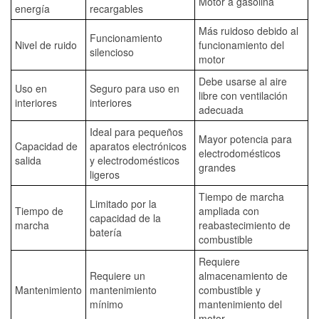
Motor a gasolina
energía
recargables
Más ruidoso debido al
Funcionamiento
Nivel de ruido
funcionamiento del
silencioso
motor
Debe usarse al aire
Uso en
Seguro para uso en
libre con ventilación
interiores
interiores
adecuada
Ideal para pequeños
Mayor potencia para
Capacidad de
aparatos electrónicos
electrodomésticos
salida
y electrodomésticos
grandes
ligeros
Tiempo de marcha
Limitado por la
Tiempo de
ampliada con
capacidad de la
marcha
reabastecimiento de
batería
combustible
Requiere
Requiere un
almacenamiento de
Mantenimiento
mantenimiento
combustible y
mínimo
mantenimiento del
motor