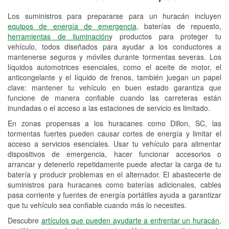
Los suministros para prepararse para un huracán incluyen
Reciclaje de baterías y aceite
equipos de energía de emergencia
, baterías de repuesto,
herramientas de iluminación
y productos para proteger tu
Instalación de bombillas de faros
vehículo, todos diseñados para ayudar a los conductores a
Instalación de limpiaparabrisas
mantenerse seguros y móviles durante tormentas severas. Los
líquidos automotrices esenciales, como el aceite de motor, el
Programa de Préstamo de
anticongelante y el líquido de frenos, también juegan un papel
clave: mantener tu vehículo en buen estado garantiza que
Herramientas
funcione de manera confiable cuando las carreteras están
inundadas o el acceso a las estaciones de servicio es limitado.
Rectificación de tambores y discos de
freno
En zonas propensas a los huracanes como Dillon, SC, las
tormentas fuertes pueden causar cortes de energía y limitar el
Mangueras hidráulicas a la medida
acceso a servicios esenciales. Usar tu vehículo para alimentar
dispositivos de emergencia, hacer funcionar accesorios o
Hurricane Supplies
arrancar y detenerlo repetidamente puede afectar la carga de tu
batería y producir problemas en el alternador. El abastecerte de
Conoce más
suministros para huracanes como baterías adicionales, cables
pasa corriente y fuentes de energía portátiles ayuda a garantizar
que tu vehículo sea confiable cuando más lo necesites.
Descubre
artículos que pueden ayudarte a enfrentar un huracán,