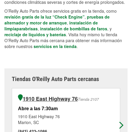
condiciones climáticas severas y cortes de energía prolongados.
O’Reilly Auto Parts ofrece servicios gratis en la tienda, como
revisión gratis de la luz “Check Engine”
,
pruebas de
alternador y motor de arranque
,
instalación de
limpiaparabrisas
,
instalación de bombillas de faros
, y
reciclaje de líquidos y baterías
. Visita hoy mismo tu tienda
O’Reilly Auto Parts más cercana para obtener más información
sobre nuestros
servicios en la tienda
.
Tiendas O'Reilly Auto Parts cercanas
1910 East Highway 76
Tienda 2107
Abre a las 7:30am
Ab
1910 East Highway 76
71
Marion, SC
Pe
(843) 423-1086
(9