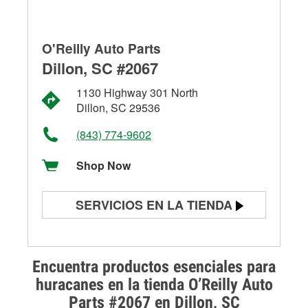
O'Reilly Auto Parts
Dillon, SC #2067
1130 Highway 301 North
Dillon, SC 29536
(843) 774-9602
Shop Now
SERVICIOS EN LA TIENDA
Prueba de batería
Prueba de alternadores y
Encuentra productos esenciales para
arrancadores
huracanes en la tienda O’Reilly Auto
Parts #2067 en Dillon, SC
Revisión de la luz "Check Engine"