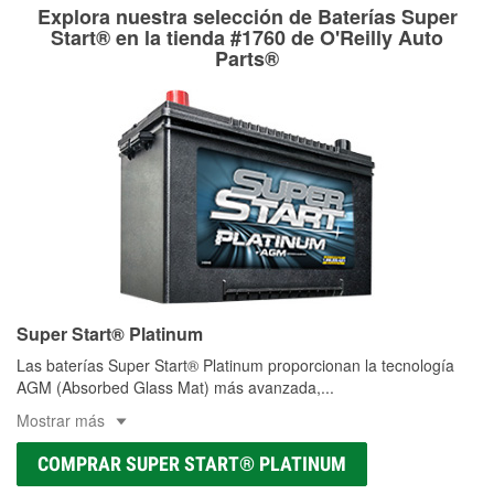
medirán tus tambores o discos para determinar si pueden
Explora nuestra selección de Baterías Super
Más información sobre el Programa de Préstamo de
ser rectificados con seguridad. Si tus tambores o discos no
Start® en la tienda #1760 de O'Reilly Auto
Herramientas de O'Reilly
pueden ser reutilizados, podemos ayudarte a encontrar las
Parts®
partes de reemplazo correctas para tu reparación.
Rectificación de tambores y discos de freno
Super Start® Platinum
Las baterías Super Start® Platinum proporcionan la tecnología
AGM (Absorbed Glass Mat) más avanzada,
...
Mostrar más
COMPRAR SUPER START® PLATINUM