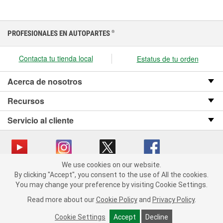
PROFESIONALES EN AUTOPARTES
®
Contacta tu tienda local
Estatus de tu orden
Acerca de nosotros
Recursos
Servicio al cliente
We use cookies on our website.
We use cookies on our website. By clicking "Accept", you consent
Copyright © 2008-2026 O’Reilly Auto Parts v OST_3.2.0.0.729 (3) cv1361
By clicking "Accept", you consent to the use of All the cookies.
to the use of All the cookies.
catalog_main
You may change your preference by visiting Cookie Settings.
You may change your preference by visiting Cookie Settings.
Política de privacidad
Ley de transparencia en las cadenas de suministro
Read more about our
Read more about our
Cookie Policy
Cookie Policy
and
and
Privacy Policy
Privacy Policy
.
.
de California
Cookie Settings
Cookie Settings
Accept
Accept
Decline
Decline