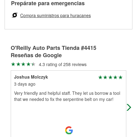
Más información sobre el Programa de Préstamo de
ser rectificados con seguridad. Si tus tambores o discos no
Prepárate para emergencias
averiada o determina los acoplamientos y la longitud
Herramientas de O'Reilly
pueden ser reutilizados, podemos ayudarte a encontrar las
adecuados para que te construyamos una nueva. O'Reilly
partes de reemplazo correctas para tu reparación.
Compra suministros para huracanes
Auto Parts tiene las mangueras y los acoples adecuados
Rectificación de tambores y discos de freno
para reparar el sistema hidráulico de tu maquinaria
agrícola o de construcción.
Más información acerca del servicio de mangueras
O'Reilly Auto Parts Tienda #4415
hidráulicas a la medida en tu tienda local
Reseñas de Google
4.3 rating of 258 reviews
Joshua Molczyk
Chr
3 days ago
30 
Very friendly and helpful staff. They let us borrow a tool
I h
that we needed to fix the serpentine belt on my car!
bus
Ton