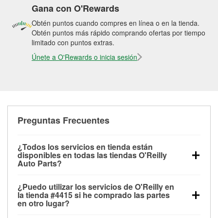
Gana con O'Rewards
Obtén puntos cuando compres en línea o en la tienda.
Obtén puntos más rápido comprando ofertas por tiempo
limitado con puntos extras.
Únete a O'Rewards o inicia sesión
Preguntas Frecuentes
¿Todos los servicios en tienda están
disponibles en todas las tiendas O'Reilly
Auto Parts?
Todos los servicios gratuitos de tienda, incluyendo
¿Puedo utilizar los servicios de O'Reilly en
las pruebas de batería, pruebas de alternador y
la tienda #4415 si he comprado las partes
motor de arranque, revisión de la luz “Check Engine”
en otro lugar?
con O'Reilly VeriScan® e instalación de