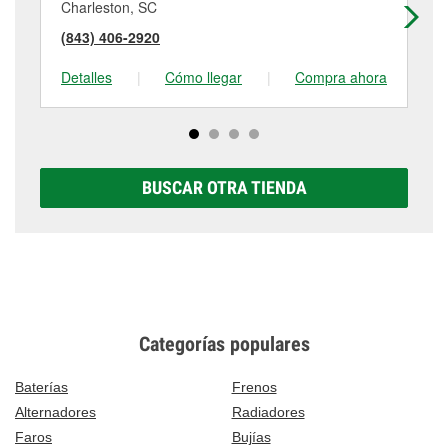
Charleston, SC
Ch
(843) 406-2920
(8
Detalles
|
Cómo llegar
|
Compra ahora
De
BUSCAR OTRA TIENDA
Categorías populares
Baterías
Frenos
Alternadores
Radiadores
Faros
Bujías