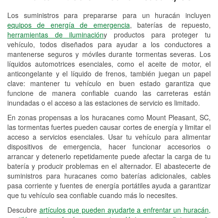
Los suministros para prepararse para un huracán incluyen
Reciclaje de baterías y aceite
equipos de energía de emergencia
, baterías de repuesto,
herramientas de iluminación
y productos para proteger tu
Instalación de bombillas de faros
vehículo, todos diseñados para ayudar a los conductores a
Instalación de limpiaparabrisas
mantenerse seguros y móviles durante tormentas severas. Los
líquidos automotrices esenciales, como el aceite de motor, el
Programa de Préstamo de
anticongelante y el líquido de frenos, también juegan un papel
clave: mantener tu vehículo en buen estado garantiza que
Herramientas
funcione de manera confiable cuando las carreteras están
inundadas o el acceso a las estaciones de servicio es limitado.
Rectificación de tambores y discos de
freno
En zonas propensas a los huracanes como Mount Pleasant, SC,
las tormentas fuertes pueden causar cortes de energía y limitar el
Hurricane Supplies
acceso a servicios esenciales. Usar tu vehículo para alimentar
dispositivos de emergencia, hacer funcionar accesorios o
Conoce más
arrancar y detenerlo repetidamente puede afectar la carga de tu
batería y producir problemas en el alternador. El abastecerte de
suministros para huracanes como baterías adicionales, cables
pasa corriente y fuentes de energía portátiles ayuda a garantizar
que tu vehículo sea confiable cuando más lo necesites.
Descubre
artículos que pueden ayudarte a enfrentar un huracán,