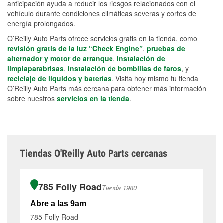
anticipación ayuda a reducir los riesgos relacionados con el
vehículo durante condiciones climáticas severas y cortes de
energía prolongados.
O’Reilly Auto Parts ofrece servicios gratis en la tienda, como
revisión gratis de la luz “Check Engine”
,
pruebas de
alternador y motor de arranque
,
instalación de
limpiaparabrisas
,
instalación de bombillas de faros
, y
reciclaje de líquidos y baterías
. Visita hoy mismo tu tienda
O’Reilly Auto Parts más cercana para obtener más información
sobre nuestros
servicios en la tienda
.
Tiendas O'Reilly Auto Parts cercanas
785 Folly Road
Tienda 1980
Abre a las 9am
Ab
785 Folly Road
18