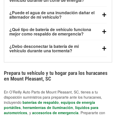
vehículo durante un corte de energía?
Una batería completamente cargada puede
¿Puede el agua de una inundación dañar el
alimentar pequeños accesorios durante un tiempo
alternador de mi vehículo?
limitado, pero el uso repetido sin conducir el vehículo
Sí. Los alternadores suelen estar montados en la
puede descargarla rápidamente. Se recomienda
¿Qué tipo de batería de vehículo funciona
parte baja del compartimento del motor y pueden
contar con un equipo de carga de respaldo para
mejor como respaldo de emergencia?
dañarse si se sumergen, lo que puede provocar una
cortes prolongados.
Las baterías AGM y marinas se usan comúnmente
falla en el sistema de carga y que la batería se agote
¿Debo desconectar la batería de mi
para aplicaciones de ciclo profundo porque son
días después de la exposición.
vehículo durante una tormenta?
selladas, resistentes a las vibraciones y más
Desconectarla puede ayudar a prevenir ciertas
adecuadas para ciclos repetidos de descarga
sobrecargas eléctricas, pero no te protegerá contra
profunda y recarga.
los daños por inundación. Evitar el agua estancada y
Prepara tu vehículo y tu hogar para los huracanes
preparar opciones de carga de respaldo son
en Mount Pleasant, SC
medidas de protección más efectivas.
En O’Reilly Auto Parts de Mount Pleasant, SC, tienes a tu
disposición suministros para prepararte ante los huracanes,
incluyendo
baterías de respaldo
,
equipos de energía
portátiles
,
herramientas de iluminación
,
líquidos para
automotrices
, y
accesorios de emergencia
. Prepararte con