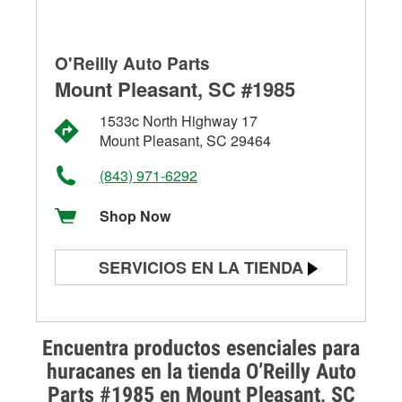
O'Reilly Auto Parts
Mount Pleasant, SC #1985
1533c North Highway 17
Mount Pleasant, SC 29464
(843) 971-6292
Shop Now
SERVICIOS EN LA TIENDA
Prueba de batería
Prueba de alternadores y
Encuentra productos esenciales para
arrancadores
huracanes en la tienda O’Reilly Auto
Parts #1985 en Mount Pleasant, SC
Revisión de la luz "Check Engine"