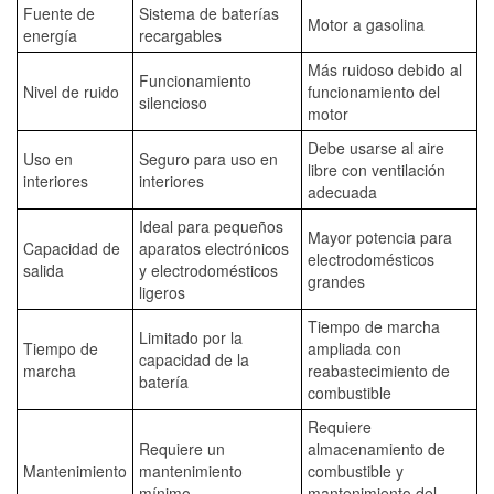
Fuente de
Sistema de baterías
Motor a gasolina
energía
recargables
Más ruidoso debido al
Funcionamiento
Nivel de ruido
funcionamiento del
silencioso
motor
Debe usarse al aire
Uso en
Seguro para uso en
libre con ventilación
interiores
interiores
adecuada
Ideal para pequeños
Mayor potencia para
Capacidad de
aparatos electrónicos
electrodomésticos
salida
y electrodomésticos
grandes
ligeros
Tiempo de marcha
Limitado por la
Tiempo de
ampliada con
capacidad de la
marcha
reabastecimiento de
batería
combustible
Requiere
Requiere un
almacenamiento de
Mantenimiento
mantenimiento
combustible y
mínimo
mantenimiento del