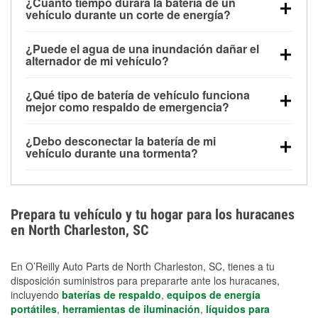
¿Cuánto tiempo durará la batería de un
vehículo durante un corte de energía?
Una batería completamente cargada puede
¿Puede el agua de una inundación dañar el
alimentar pequeños accesorios durante un tiempo
alternador de mi vehículo?
limitado, pero el uso repetido sin conducir el vehículo
Sí. Los alternadores suelen estar montados en la
puede descargarla rápidamente. Se recomienda
¿Qué tipo de batería de vehículo funciona
parte baja del compartimento del motor y pueden
contar con un equipo de carga de respaldo para
mejor como respaldo de emergencia?
dañarse si se sumergen, lo que puede provocar una
cortes prolongados.
Las baterías AGM y marinas se usan comúnmente
falla en el sistema de carga y que la batería se agote
¿Debo desconectar la batería de mi
para aplicaciones de ciclo profundo porque son
días después de la exposición.
vehículo durante una tormenta?
selladas, resistentes a las vibraciones y más
Desconectarla puede ayudar a prevenir ciertas
adecuadas para ciclos repetidos de descarga
sobrecargas eléctricas, pero no te protegerá contra
profunda y recarga.
los daños por inundación. Evitar el agua estancada y
Prepara tu vehículo y tu hogar para los huracanes
preparar opciones de carga de respaldo son
en North Charleston, SC
medidas de protección más efectivas.
En O’Reilly Auto Parts de North Charleston, SC, tienes a tu
disposición suministros para prepararte ante los huracanes,
incluyendo
baterías de respaldo
,
equipos de energía
portátiles
,
herramientas de iluminación
,
líquidos para