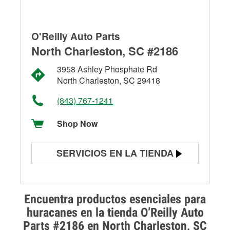
O'Reilly Auto Parts
North Charleston, SC #2186
3958 Ashley Phosphate Rd
North Charleston, SC 29418
(843) 767-1241
Shop Now
SERVICIOS EN LA TIENDA
Prueba de batería
Prueba de alternadores y
Encuentra productos esenciales para
arrancadores
huracanes en la tienda O’Reilly Auto
Parts #2186 en North Charleston, SC
Revisión de la luz "Check Engine"