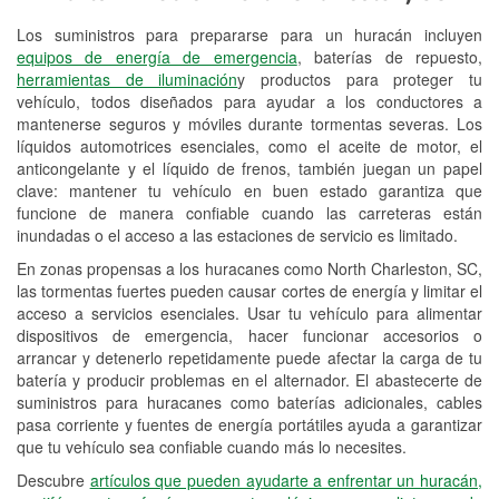
Los suministros para prepararse para un huracán incluyen
Reciclaje de baterías y aceite
equipos de energía de emergencia
, baterías de repuesto,
herramientas de iluminación
y productos para proteger tu
Instalación de bombillas de faros
vehículo, todos diseñados para ayudar a los conductores a
Instalación de limpiaparabrisas
mantenerse seguros y móviles durante tormentas severas. Los
líquidos automotrices esenciales, como el aceite de motor, el
Programa de Préstamo de
anticongelante y el líquido de frenos, también juegan un papel
clave: mantener tu vehículo en buen estado garantiza que
Herramientas
funcione de manera confiable cuando las carreteras están
inundadas o el acceso a las estaciones de servicio es limitado.
Rectificación de tambores y discos de
freno
En zonas propensas a los huracanes como North Charleston, SC,
las tormentas fuertes pueden causar cortes de energía y limitar el
Hurricane Supplies
acceso a servicios esenciales. Usar tu vehículo para alimentar
dispositivos de emergencia, hacer funcionar accesorios o
Conoce más
arrancar y detenerlo repetidamente puede afectar la carga de tu
batería y producir problemas en el alternador. El abastecerte de
suministros para huracanes como baterías adicionales, cables
pasa corriente y fuentes de energía portátiles ayuda a garantizar
que tu vehículo sea confiable cuando más lo necesites.
Descubre
artículos que pueden ayudarte a enfrentar un huracán,