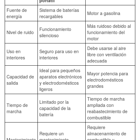
portátil
Fuente de
Sistema de baterías
Motor a gasolina
energía
recargables
Más ruidoso debido al
Funcionamiento
Nivel de ruido
funcionamiento del
silencioso
motor
Debe usarse al aire
Uso en
Seguro para uso en
libre con ventilación
interiores
interiores
adecuada
Ideal para pequeños
Mayor potencia para
Capacidad de
aparatos electrónicos
electrodomésticos
salida
y electrodomésticos
grandes
ligeros
Tiempo de marcha
Limitado por la
Tiempo de
ampliada con
capacidad de la
marcha
reabastecimiento de
batería
combustible
Requiere
Requiere un
almacenamiento de
Mantenimiento
mantenimiento
combustible y