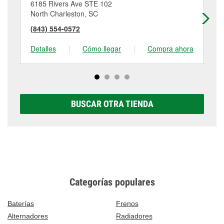
6185 Rivers Ave STE 102
38
North Charleston, SC
La
(843) 554-0572
(8
Detalles
|
Cómo llegar
|
Compra ahora
De
BUSCAR OTRA TIENDA
Categorías populares
Baterías
Frenos
Alternadores
Radiadores