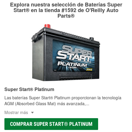
medirán tus tambores o discos para determinar si pueden
Explora nuestra selección de Baterías Super
Más información sobre el Programa de Préstamo de
ser rectificados con seguridad. Si tus tambores o discos no
Start® en la tienda #1592 de O'Reilly Auto
Herramientas de O'Reilly
pueden ser reutilizados, podemos ayudarte a encontrar las
Parts®
partes de reemplazo correctas para tu reparación.
Rectificación de tambores y discos de freno
Super Start® Platinum
Las baterías Super Start® Platinum proporcionan la tecnología
AGM (Absorbed Glass Mat) más avanzada,
...
Mostrar más
COMPRAR SUPER START® PLATINUM