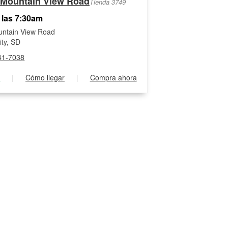
 Mountain View Road
Tienda 3749
 las 7:30am
ntain View Road
ity, SD
41-7038
s
|
Cómo llegar
|
Compra ahora