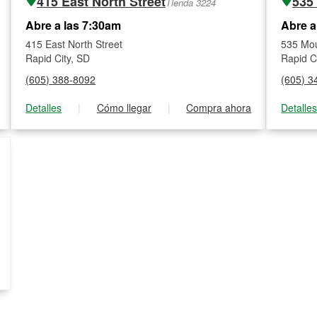
415 East North Street
535
Tienda 3224
Abre a las 7:30am
Abre a
415 East North Street
535 Mou
Rapid City, SD
Rapid C
(605) 388-8092
(605) 3
Detalles
|
Cómo llegar
|
Compra ahora
Detalle