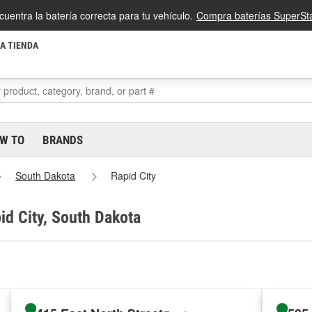
cuentra la batería correcta para tu vehículo.
Compra baterías SuperSta
LA TIENDA
W TO
BRANDS
South Dakota
Rapid City
id City, South Dakota