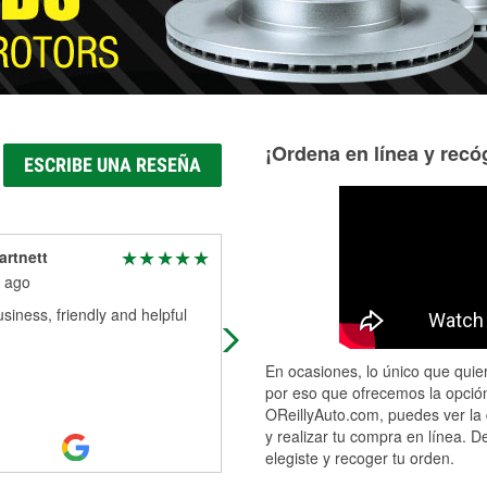
¡Ordena en línea y recóg
ESCRIBE UNA RESEÑA
artnett
Tim Guzowski
 ago
2 months ago
siness, friendly and helpful
Absolutely fantastic knowledge of
parts . Customer service is awesom
En ocasiones, lo único que quier
por eso que ofrecemos la opción
OReillyAuto.com, puedes ver la 
y realizar tu compra en línea. D
elegiste y recoger tu orden.