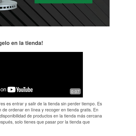
elo en la tienda!
Lane
Hannah
2 months ago
2 months ago
Best auto parts store around.
The store has nev
0:07
e !
Employees were friendly,
has definitely gott
knowledgeable, and got me in and out
where it needed to
es es entrar y salir de la tienda sin perder tiempo. Es
quick
everyone!
 de ordenar en línea y recoger en tienda gratis. En
disponibilidad de productos en la tienda más cercana
espués, solo tienes que pasar por la tienda que