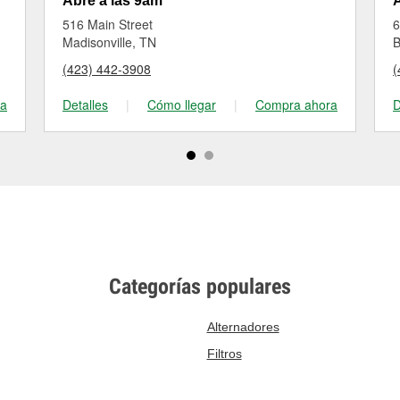
Abre a las 9am
A
516 Main Street
6
Madisonville, TN
B
(423) 442-3908
(
ra
Detalles
|
Cómo llegar
|
Compra ahora
D
Categorías populares
Alternadores
Filtros