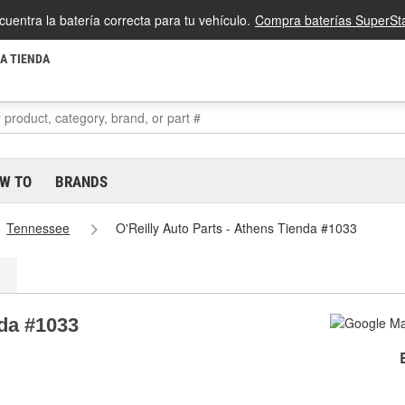
cuentra la batería correcta para tu vehículo.
Compra baterías SuperSta
LA TIENDA
W TO
BRANDS
Tennessee
O'Reilly Auto Parts - Athens Tienda #1033
nda #1033