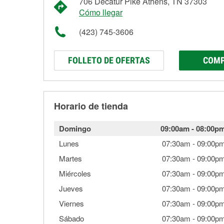
706 Decatur Pike Athens, TN 37303
Cómo llegar
(423) 745-3606
FOLLETO DE OFERTAS
COMP
Horario de tienda
Domingo
09:00am
-
08:00p
Lunes
07:30am
-
09:00p
Martes
07:30am
-
09:00p
Miércoles
07:30am
-
09:00p
Jueves
07:30am
-
09:00p
Viernes
07:30am
-
09:00p
Sábado
07:30am
-
09:00p