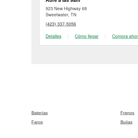
Abre a las 9am
923 New Highway 68
Sweetwater, TN
(423) 337-5056
Detalles
|
Cómo llegar
|
Compra aho
Baterías
Frenos
Faros
Bujías