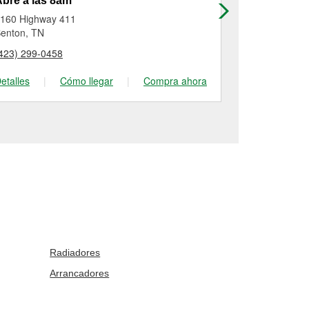
bre a las 8am
Abre a las
160 Highway 411
2140 Highwa
enton, TN
Vonore, TN
423) 299-0458
(423) 520-30
etalles
|
Cómo llegar
|
Compra ahora
Detalles
|
Radiadores
Arrancadores