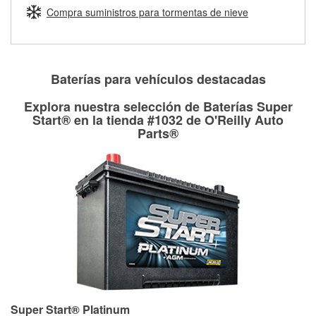
medirán tus tambores o discos para determinar si pueden
Compra suministros para tormentas de nieve
Más información sobre el Programa de Préstamo de
ser rectificados con seguridad. Si tus tambores o discos no
Herramientas de O'Reilly
pueden ser reutilizados, podemos ayudarte a encontrar las
partes de reemplazo correctas para tu reparación.
Rectificación de tambores y discos de freno
Baterías para vehículos destacadas
Explora nuestra selección de Baterías Super
Start® en la tienda #1032 de O'Reilly Auto
Parts®
Super Start® Platinum