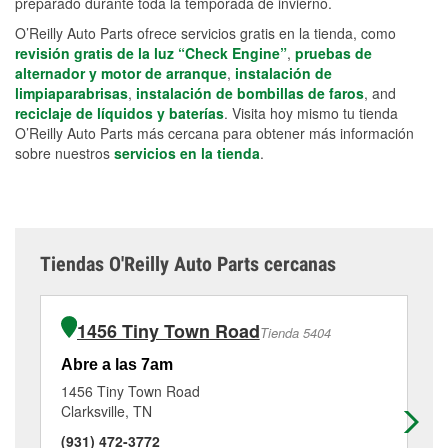
preparado durante toda la temporada de invierno.
O’Reilly Auto Parts ofrece servicios gratis en la tienda, como
revisión gratis de la luz “Check Engine”
,
pruebas de
alternador y motor de arranque
,
instalación de
limpiaparabrisas
,
instalación de bombillas de faros
, and
reciclaje de líquidos y baterías
. Visita hoy mismo tu tienda
O’Reilly Auto Parts más cercana para obtener más información
sobre nuestros
servicios en la tienda
.
Tiendas O'Reilly Auto Parts cercanas
1456 Tiny Town Road
Tienda 5404
Abre a las 7am
Ab
1456 Tiny Town Road
14
Clarksville, TN
Cla
(931) 472-3772
(9