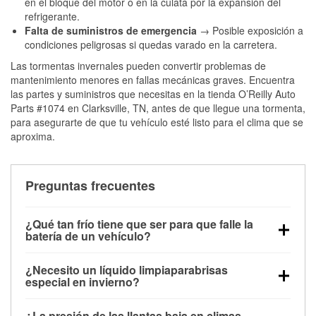
en el bloque del motor o en la culata por la expansión del
refrigerante.
Falta de suministros de emergencia
→ Posible exposición a
condiciones peligrosas si quedas varado en la carretera.
Las tormentas invernales pueden convertir problemas de
mantenimiento menores en fallas mecánicas graves. Encuentra
las partes y suministros que necesitas en la tienda O’Reilly Auto
Parts #1074 en Clarksville, TN, antes de que llegue una tormenta,
para asegurarte de que tu vehículo esté listo para el clima que se
aproxima.
Preguntas frecuentes
¿Qué tan frío tiene que ser para que falle la
batería de un vehículo?
La capacidad de la batería comienza a disminuir por
¿Necesito un líquido limpiaparabrisas
debajo de los 32 °F y puede perder hasta la mitad de
especial en invierno?
su potencia de arranque cerca de los 0 °F, lo que
Sí. El líquido limpiaparabrisas para invierno resiste
aumenta la probabilidad de que el vehículo no
¿La presión de las llantas baja en climas