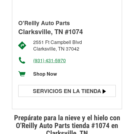
O'Reilly Auto Parts
Clarksville, TN #1074
2551 Ft Campbell Blvd
Clarksville, TN 37042
(931) 431-5970
Shop Now
SERVICIOS EN LA TIENDA
Prueba de batería
Prueba de alternadores y
Prepárate para la nieve y el hielo con
arrancadores
O’Reilly Auto Parts tienda #1074 en
Clarksville, TN