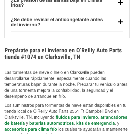
la congelación y ayuda a disolver la sal y la nieve
arranque.
fríos?
derretida en la carretera para mejorar la visibilidad.
Sí. La presión de las llantas normalmente disminuye
¿Se debe revisar el anticongelante antes
alrededor de 1 PSI por cada 10 °F que baja la
del invierno?
temperatura. Puedes obtener más información sobre
Sí. Una mezcla adecuada del anticongelante protege
la baja presión en invierno en nuestro artículo.
el motor contra la congelación, las grietas internas y
el sobrecalentamiento en condiciones de frío
Prepárate para el invierno en O’Reilly Auto Parts
extremo. Aprende cómo comprobar la protección
tienda #1074 en Clarksville, TN
anticongelante en nuestra sección How-To.
Las tormentas de nieve o hielo en Clarksville pueden
desarrollarse rápidamente, especialmente cuando las
temperaturas bajan durante la noche. Preparar tu vehículo antes
de una tormenta mejora la confiabilidad, la seguridad y el
desempeño de arranque en frío.
Los suministros para tormentas de nieve están disponibles en tu
tienda local de O’Reilly Auto Parts 2551 Ft Campbell Blvd en
Clarksville, TN, incluyendo
fluidos para invierno
,
arrancadores
de batería
y
baterías automotrices
,
kits de emergencia
, y
accesorios para clima frío
los cuales te ayudarán a mantenerte