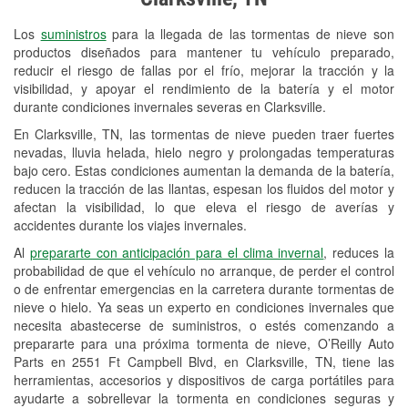
Revisión de la luz "Check Engine"
Los
suministros
para la llegada de las tormentas de nieve son
Reciclaje de baterías y aceite
productos diseñados para mantener tu vehículo preparado,
reducir el riesgo de fallas por el frío, mejorar la tracción y la
Instalación de bombillas de faros
visibilidad, y apoyar el rendimiento de la batería y el motor
Instalación de limpiaparabrisas
durante condiciones invernales severas en Clarksville.
En Clarksville, TN, las tormentas de nieve pueden traer fuertes
Programa de Préstamo de
nevadas, lluvia helada, hielo negro y prolongadas temperaturas
Herramientas
bajo cero. Estas condiciones aumentan la demanda de la batería,
reducen la tracción de las llantas, espesan los fluidos del motor y
Rectificación de tambores y discos de
afectan la visibilidad, lo que eleva el riesgo de averías y
freno
accidentes durante los viajes invernales.
Al
prepararte con anticipación para el clima invernal
, reduces la
Snowstorm Supplies
probabilidad de que el vehículo no arranque, de perder el control
o de enfrentar emergencias en la carretera durante tormentas de
Conoce más
nieve o hielo. Ya seas un experto en condiciones invernales que
necesita abastecerse de suministros, o estés comenzando a
prepararte para una próxima tormenta de nieve, O’Reilly Auto
Parts en 2551 Ft Campbell Blvd, en Clarksville, TN, tiene las
herramientas, accesorios y dispositivos de carga portátiles para
ayudarte a sobrellevar la tormenta en condiciones seguras y