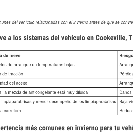
munes del vehículo relacionadas con el invierno antes de que se convie
e a los sistemas del vehículo en Cookeville, 
a de nieve
Riesgo
ios de arranque en temperaturas bajas
Arranq
n de tracción
Pérdida
idad del aceite
Arranqu
i la mezcla de anticongelante está muy diluida
Daños e
o limpiaparabrisas y menor desempeño de los limpiaparabrisas
Baja vi
la carretera
Reducci
vertencia más comunes en invierno para tu veh