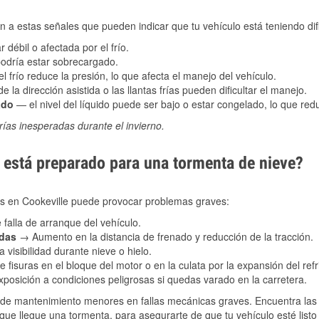
 a estas señales que pueden indicar que tu vehículo está teniendo difi
 débil o afectada por el frío.
podría estar sobrecargado.
l frío reduce la presión, lo que afecta el manejo del vehículo.
e la dirección asistida o las llantas frías pueden dificultar el manejo.
ado
— el nivel del líquido puede ser bajo o estar congelado, lo que reduc
ías inesperadas durante el invierno.
está preparado para una tormenta de nieve?
les en Cookeville puede provocar problemas graves:
 falla de arranque del vehículo.
adas
→ Aumento en la distancia de frenado y reducción de la tracción.
 visibilidad durante nieve o hielo.
 fisuras en el bloque del motor o en la culata por la expansión del refr
posición a condiciones peligrosas si quedas varado en la carretera.
de mantenimiento menores en fallas mecánicas graves. Encuentra las p
que llegue una tormenta, para asegurarte de que tu vehículo esté listo