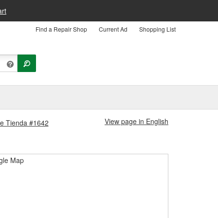
rt
Find a Repair Shop
Current Ad
Shopping List
View page in English
lle Tienda #1642