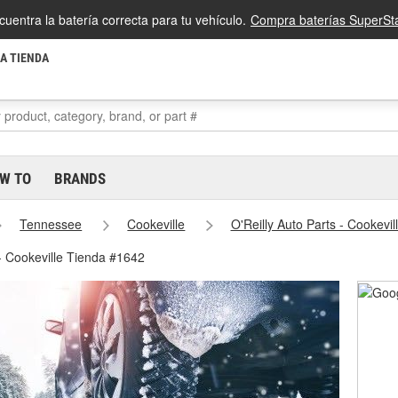
cuentra la batería correcta para tu vehículo.
Compra baterías SuperSta
LA TIENDA
W TO
BRANDS
Tennessee
Cookeville
O'Reilly Auto Parts - Cookevi
- Cookeville Tienda #1642