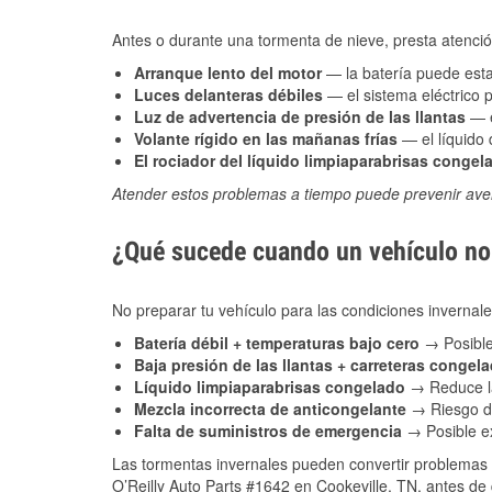
Antes o durante una tormenta de nieve, presta atención
Arranque lento del motor
— la batería puede estar
Luces delanteras débiles
— el sistema eléctrico 
Luz de advertencia de presión de las llantas
— e
Volante rígido en las mañanas frías
— el líquido d
El rociador del líquido limpiaparabrisas congel
Atender estos problemas a tiempo puede prevenir aver
¿Qué sucede cuando un vehículo no 
No preparar tu vehículo para las condiciones inverna
Batería débil + temperaturas bajo cero
→ Posible
Baja presión de las llantas + carreteras congel
Líquido limpiaparabrisas congelado
→ Reduce la
Mezcla incorrecta de anticongelante
→ Riesgo de
Falta de suministros de emergencia
→ Posible ex
Las tormentas invernales pueden convertir problemas 
O’Reilly Auto Parts #1642 en Cookeville, TN, antes de 