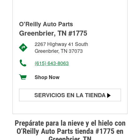
O'Reilly Auto Parts
Greenbrier, TN #1775
2267 Highway 41 South
Greenbrier, TN 37073
(615) 643-8063
Shop Now
SERVICIOS EN LA TIENDA
Prueba de batería
Prueba de alternadores y
Prepárate para la nieve y el hielo con
arrancadores
O’Reilly Auto Parts tienda #1775 en
Greenbrier, TN