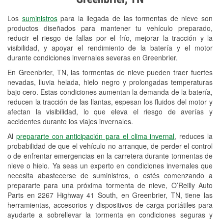
Revisión de la luz "Check Engine"
Los
suministros
para la llegada de las tormentas de nieve son
Reciclaje de baterías y aceite
productos diseñados para mantener tu vehículo preparado,
reducir el riesgo de fallas por el frío, mejorar la tracción y la
Instalación de bombillas de faros
visibilidad, y apoyar el rendimiento de la batería y el motor
Instalación de limpiaparabrisas
durante condiciones invernales severas en Greenbrier.
En Greenbrier, TN, las tormentas de nieve pueden traer fuertes
Programa de Préstamo de
nevadas, lluvia helada, hielo negro y prolongadas temperaturas
Herramientas
bajo cero. Estas condiciones aumentan la demanda de la batería,
reducen la tracción de las llantas, espesan los fluidos del motor y
Rectificación de tambores y discos de
afectan la visibilidad, lo que eleva el riesgo de averías y
freno
accidentes durante los viajes invernales.
Al
prepararte con anticipación para el clima invernal
, reduces la
Snowstorm Supplies
probabilidad de que el vehículo no arranque, de perder el control
o de enfrentar emergencias en la carretera durante tormentas de
Conoce más
nieve o hielo. Ya seas un experto en condiciones invernales que
necesita abastecerse de suministros, o estés comenzando a
prepararte para una próxima tormenta de nieve, O’Reilly Auto
Parts en 2267 Highway 41 South, en Greenbrier, TN, tiene las
herramientas, accesorios y dispositivos de carga portátiles para
ayudarte a sobrellevar la tormenta en condiciones seguras y