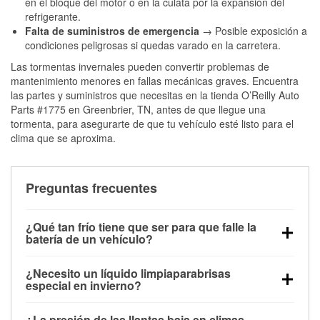
en el bloque del motor o en la culata por la expansión del
refrigerante.
Falta de suministros de emergencia
→ Posible exposición a
condiciones peligrosas si quedas varado en la carretera.
Las tormentas invernales pueden convertir problemas de
mantenimiento menores en fallas mecánicas graves. Encuentra
las partes y suministros que necesitas en la tienda O’Reilly Auto
Parts #1775 en Greenbrier, TN, antes de que llegue una
tormenta, para asegurarte de que tu vehículo esté listo para el
clima que se aproxima.
Preguntas frecuentes
¿Qué tan frío tiene que ser para que falle la
batería de un vehículo?
La capacidad de la batería comienza a disminuir por
¿Necesito un líquido limpiaparabrisas
debajo de los 32 °F y puede perder hasta la mitad de
especial en invierno?
su potencia de arranque cerca de los 0 °F, lo que
Sí. El líquido limpiaparabrisas para invierno resiste
aumenta la probabilidad de que el vehículo no
¿La presión de las llantas baja en climas