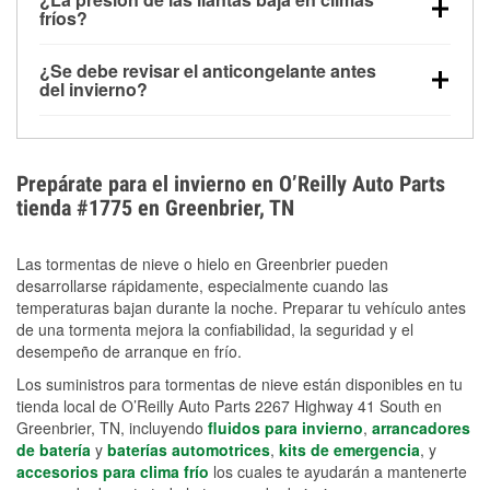
la congelación y ayuda a disolver la sal y la nieve
arranque.
fríos?
derretida en la carretera para mejorar la visibilidad.
Sí. La presión de las llantas normalmente disminuye
¿Se debe revisar el anticongelante antes
alrededor de 1 PSI por cada 10 °F que baja la
del invierno?
temperatura. Puedes obtener más información sobre
Sí. Una mezcla adecuada del anticongelante protege
la baja presión en invierno en nuestro artículo.
el motor contra la congelación, las grietas internas y
el sobrecalentamiento en condiciones de frío
Prepárate para el invierno en O’Reilly Auto Parts
extremo. Aprende cómo comprobar la protección
tienda #1775 en Greenbrier, TN
anticongelante en nuestra sección How-To.
Las tormentas de nieve o hielo en Greenbrier pueden
desarrollarse rápidamente, especialmente cuando las
temperaturas bajan durante la noche. Preparar tu vehículo antes
de una tormenta mejora la confiabilidad, la seguridad y el
desempeño de arranque en frío.
Los suministros para tormentas de nieve están disponibles en tu
tienda local de O’Reilly Auto Parts 2267 Highway 41 South en
Greenbrier, TN, incluyendo
fluidos para invierno
,
arrancadores
de batería
y
baterías automotrices
,
kits de emergencia
, y
accesorios para clima frío
los cuales te ayudarán a mantenerte