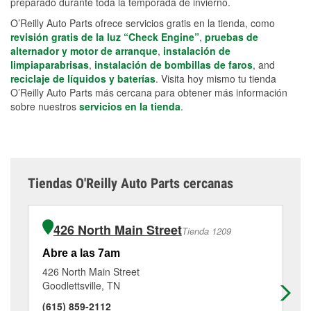
preparado durante toda la temporada de invierno.
O’Reilly Auto Parts ofrece servicios gratis en la tienda, como
revisión gratis de la luz “Check Engine”
,
pruebas de
alternador y motor de arranque
,
instalación de
limpiaparabrisas
,
instalación de bombillas de faros
, and
reciclaje de líquidos y baterías
. Visita hoy mismo tu tienda
O’Reilly Auto Parts más cercana para obtener más información
sobre nuestros
servicios en la tienda
.
Tiendas O'Reilly Auto Parts cercanas
426 North Main Street
Tienda 1209
Abre a las 7am
Ab
426 North Main Street
11
Goodlettsville, TN
Spr
(615) 859-2112
(6