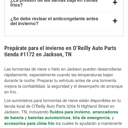
la congelación y ayuda a disolver la sal y la nieve
arranque.
fríos?
derretida en la carretera para mejorar la visibilidad.
Sí. La presión de las llantas normalmente disminuye
¿Se debe revisar el anticongelante antes
alrededor de 1 PSI por cada 10 °F que baja la
del invierno?
temperatura. Puedes obtener más información sobre
Sí. Una mezcla adecuada del anticongelante protege
la baja presión en invierno en nuestro artículo.
el motor contra la congelación, las grietas internas y
el sobrecalentamiento en condiciones de frío
Prepárate para el invierno en O’Reilly Auto Parts
extremo. Aprende cómo comprobar la protección
tienda #1172 en Jackson, TN
anticongelante en nuestra sección How-To.
Las tormentas de nieve o hielo en Jackson pueden desarrollarse
rápidamente, especialmente cuando las temperaturas bajan
durante la noche. Preparar tu vehículo antes de una tormenta
mejora la confiabilidad, la seguridad y el desempeño de arranque
en frío.
Los suministros para tormentas de nieve están disponibles en tu
tienda local de O’Reilly Auto Parts 3204 N Highland Street en
Jackson, TN, incluyendo
fluidos para invierno
,
arrancadores
de batería
y
baterías automotrices
,
kits de emergencia
, y
accesorios para clima frío
los cuales te ayudarán a mantenerte