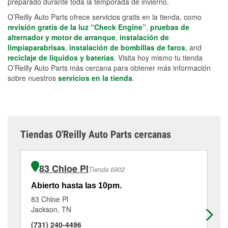
preparado durante toda la temporada de invierno.
O’Reilly Auto Parts ofrece servicios gratis en la tienda, como
revisión gratis de la luz “Check Engine”
,
pruebas de
alternador y motor de arranque
,
instalación de
limpiaparabrisas
,
instalación de bombillas de faros
, and
reciclaje de líquidos y baterías
. Visita hoy mismo tu tienda
O’Reilly Auto Parts más cercana para obtener más información
sobre nuestros
servicios en la tienda
.
Tiendas O'Reilly Auto Parts cercanas
83 Chloe Pl
Tienda 6902
Abierto hasta las 10pm.
Ab
83 Chloe Pl
87
Jackson, TN
Ja
(731) 240-4496
(7