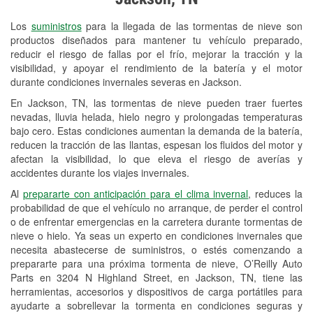
Revisión de la luz "Check Engine"
Los
suministros
para la llegada de las tormentas de nieve son
Reciclaje de baterías y aceite
productos diseñados para mantener tu vehículo preparado,
reducir el riesgo de fallas por el frío, mejorar la tracción y la
Instalación de bombillas de faros
visibilidad, y apoyar el rendimiento de la batería y el motor
Instalación de limpiaparabrisas
durante condiciones invernales severas en Jackson.
En Jackson, TN, las tormentas de nieve pueden traer fuertes
Programa de Préstamo de
nevadas, lluvia helada, hielo negro y prolongadas temperaturas
Herramientas
bajo cero. Estas condiciones aumentan la demanda de la batería,
reducen la tracción de las llantas, espesan los fluidos del motor y
Rectificación de tambores y discos de
afectan la visibilidad, lo que eleva el riesgo de averías y
freno
accidentes durante los viajes invernales.
Al
prepararte con anticipación para el clima invernal
, reduces la
Mangueras hidráulicas a la medida
probabilidad de que el vehículo no arranque, de perder el control
o de enfrentar emergencias en la carretera durante tormentas de
Snowstorm Supplies
nieve o hielo. Ya seas un experto en condiciones invernales que
Conoce más
necesita abastecerse de suministros, o estés comenzando a
prepararte para una próxima tormenta de nieve, O’Reilly Auto
Idiomas adicionales
Parts en 3204 N Highland Street, en Jackson, TN, tiene las
herramientas, accesorios y dispositivos de carga portátiles para
Dactilología americana (Lenguaje americano
ayudarte a sobrellevar la tormenta en condiciones seguras y