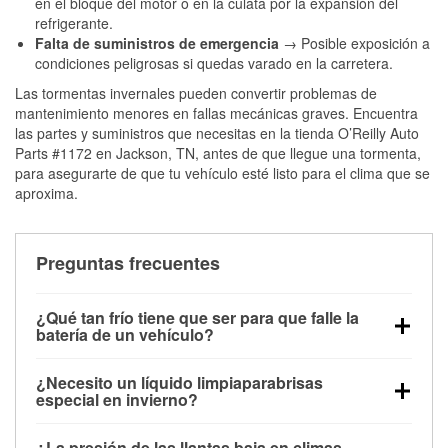
en el bloque del motor o en la culata por la expansión del
refrigerante.
Falta de suministros de emergencia
→ Posible exposición a
condiciones peligrosas si quedas varado en la carretera.
Las tormentas invernales pueden convertir problemas de
mantenimiento menores en fallas mecánicas graves. Encuentra
las partes y suministros que necesitas en la tienda O’Reilly Auto
Parts #1172 en Jackson, TN, antes de que llegue una tormenta,
para asegurarte de que tu vehículo esté listo para el clima que se
aproxima.
Preguntas frecuentes
¿Qué tan frío tiene que ser para que falle la
batería de un vehículo?
La capacidad de la batería comienza a disminuir por
¿Necesito un líquido limpiaparabrisas
debajo de los 32 °F y puede perder hasta la mitad de
especial en invierno?
su potencia de arranque cerca de los 0 °F, lo que
Sí. El líquido limpiaparabrisas para invierno resiste
aumenta la probabilidad de que el vehículo no
¿La presión de las llantas baja en climas