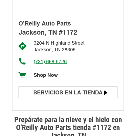
O'Reilly Auto Parts
Jackson, TN #1172
3204 N Highland Street
Jackson, TN 38305
(731) 668-5726
Shop Now
SERVICIOS EN LA TIENDA
Prueba de batería
Prueba de alternadores y
Prepárate para la nieve y el hielo con
arrancadores
O’Reilly Auto Parts tienda #1172 en
Jackson, TN