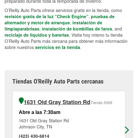
preparado durante toda la temporada de invierno.
O’Reilly Auto Parts ofrece servicios gratis en la tienda, como
revisión gratis de la luz “Check Engine”
,
pruebas de
alternador y motor de arranque
,
instalación de
limpiaparabrisas
,
instalación de bombillas de faros
, and
reciclaje de líquidos y baterías
. Visita hoy mismo tu tienda
O’Reilly Auto Parts más cercana para obtener más información
sobre nuestros
servicios en la tienda
.
Tiendas O'Reilly Auto Parts cercanas
1631 Old Gray Station Rd
Tienda 5306
Abre a las 7:30am
Ab
1631 Old Gray Station Rd
42
Johnson City, TN
Ki
(423) 430-6814
(4