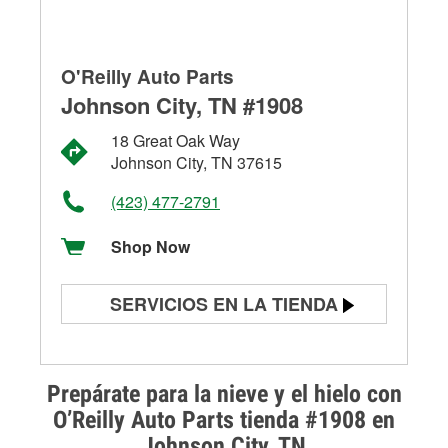
O'Reilly Auto Parts
Johnson City, TN #1908
18 Great Oak Way
Johnson City, TN 37615
(423) 477-2791
Shop Now
SERVICIOS EN LA TIENDA
Prueba de batería
Prueba de alternadores y
Prepárate para la nieve y el hielo con
arrancadores
O’Reilly Auto Parts tienda #1908 en
Johnson City, TN