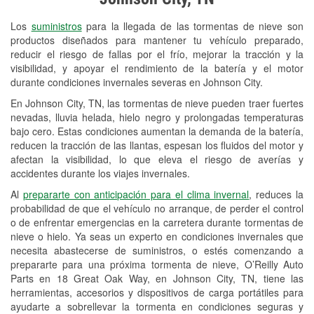
Revisión de la luz "Check Engine"
Los
suministros
para la llegada de las tormentas de nieve son
Reciclaje de baterías y aceite
productos diseñados para mantener tu vehículo preparado,
reducir el riesgo de fallas por el frío, mejorar la tracción y la
Instalación de bombillas de faros
visibilidad, y apoyar el rendimiento de la batería y el motor
Instalación de limpiaparabrisas
durante condiciones invernales severas en Johnson City.
En Johnson City, TN, las tormentas de nieve pueden traer fuertes
Programa de Préstamo de
nevadas, lluvia helada, hielo negro y prolongadas temperaturas
Herramientas
bajo cero. Estas condiciones aumentan la demanda de la batería,
reducen la tracción de las llantas, espesan los fluidos del motor y
Rectificación de tambores y discos de
afectan la visibilidad, lo que eleva el riesgo de averías y
freno
accidentes durante los viajes invernales.
Al
prepararte con anticipación para el clima invernal
, reduces la
Hurricane Supplies
probabilidad de que el vehículo no arranque, de perder el control
o de enfrentar emergencias en la carretera durante tormentas de
Snowstorm Supplies
nieve o hielo. Ya seas un experto en condiciones invernales que
Conoce más
necesita abastecerse de suministros, o estés comenzando a
prepararte para una próxima tormenta de nieve, O’Reilly Auto
Parts en 18 Great Oak Way, en Johnson City, TN, tiene las
herramientas, accesorios y dispositivos de carga portátiles para
ayudarte a sobrellevar la tormenta en condiciones seguras y