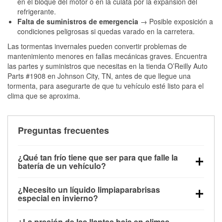
en el bloque del motor o en la culata por la expansión del
refrigerante.
Falta de suministros de emergencia
→ Posible exposición a
condiciones peligrosas si quedas varado en la carretera.
Las tormentas invernales pueden convertir problemas de
mantenimiento menores en fallas mecánicas graves. Encuentra
las partes y suministros que necesitas en la tienda O’Reilly Auto
Parts #1908 en Johnson City, TN, antes de que llegue una
tormenta, para asegurarte de que tu vehículo esté listo para el
clima que se aproxima.
Preguntas frecuentes
¿Qué tan frío tiene que ser para que falle la
batería de un vehículo?
La capacidad de la batería comienza a disminuir por
¿Necesito un líquido limpiaparabrisas
debajo de los 32 °F y puede perder hasta la mitad de
especial en invierno?
su potencia de arranque cerca de los 0 °F, lo que
Sí. El líquido limpiaparabrisas para invierno resiste
aumenta la probabilidad de que el vehículo no
¿La presión de las llantas baja en climas