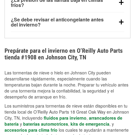
la congelación y ayuda a disolver la sal y la nieve
arranque.
fríos?
derretida en la carretera para mejorar la visibilidad.
Sí. La presión de las llantas normalmente disminuye
¿Se debe revisar el anticongelante antes
alrededor de 1 PSI por cada 10 °F que baja la
del invierno?
temperatura. Puedes obtener más información sobre
Sí. Una mezcla adecuada del anticongelante protege
la baja presión en invierno en nuestro artículo.
el motor contra la congelación, las grietas internas y
el sobrecalentamiento en condiciones de frío
Prepárate para el invierno en O’Reilly Auto Parts
extremo. Aprende cómo comprobar la protección
tienda #1908 en Johnson City, TN
anticongelante en nuestra sección How-To.
Las tormentas de nieve o hielo en Johnson City pueden
desarrollarse rápidamente, especialmente cuando las
temperaturas bajan durante la noche. Preparar tu vehículo antes
de una tormenta mejora la confiabilidad, la seguridad y el
desempeño de arranque en frío.
Los suministros para tormentas de nieve están disponibles en tu
tienda local de O’Reilly Auto Parts 18 Great Oak Way en Johnson
City, TN, incluyendo
fluidos para invierno
,
arrancadores de
batería
y
baterías automotrices
,
kits de emergencia
, y
accesorios para clima frío
los cuales te ayudarán a mantenerte