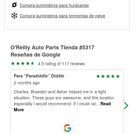
medirán tus tambores o discos para determinar si pueden
Compra suministros para huracanes
Más información sobre el Programa de Préstamo de
ser rectificados con seguridad. Si tus tambores o discos no
Herramientas de O'Reilly
pueden ser reutilizados, podemos ayudarte a encontrar las
Compra suministros para tormentas de nieve
partes de reemplazo correctas para tu reparación.
Rectificación de tambores y discos de freno
O'Reilly Auto Parts Tienda #5317
Reseñas de Google
4.5 rating of 117 reviews
Para “Paradiddle” Diddle
Fre
2 months ago
3 m
Charles, Braeden and Asher helped me in a tight
Eve
situation. These guys are awesome, and this location
especially I would recommend. If I could rat
...
Read
More