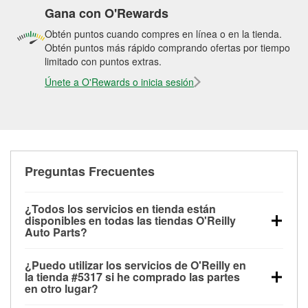
Gana con O'Rewards
Obtén puntos cuando compres en línea o en la tienda.
Obtén puntos más rápido comprando ofertas por tiempo
limitado con puntos extras.
Únete a O'Rewards o inicia sesión
Preguntas Frecuentes
¿Todos los servicios en tienda están
disponibles en todas las tiendas O'Reilly
Auto Parts?
Todos los servicios gratuitos de tienda, incluyendo
¿Puedo utilizar los servicios de O'Reilly en
las pruebas de batería, pruebas de alternador y
la tienda #5317 si he comprado las partes
motor de arranque, revisión de la luz “Check Engine”
en otro lugar?
con O'Reilly VeriScan® e instalación de