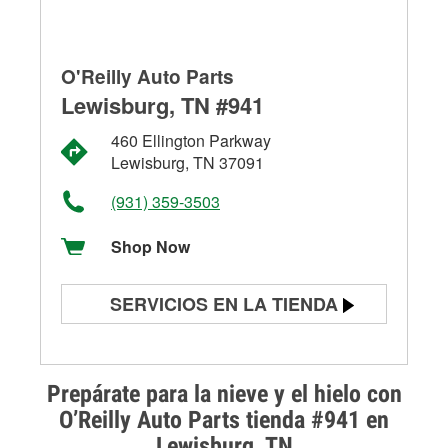
O'Reilly Auto Parts
Lewisburg, TN #941
460 Ellington Parkway
Lewisburg, TN 37091
(931) 359-3503
Shop Now
SERVICIOS EN LA TIENDA
Prueba de batería
Prueba de alternadores y
Prepárate para la nieve y el hielo con
arrancadores
O’Reilly Auto Parts tienda #941 en
Lewisburg, TN