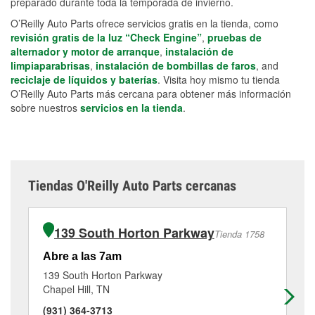
preparado durante toda la temporada de invierno.
O’Reilly Auto Parts ofrece servicios gratis en la tienda, como
revisión gratis de la luz “Check Engine”
,
pruebas de
alternador y motor de arranque
,
instalación de
limpiaparabrisas
,
instalación de bombillas de faros
, and
reciclaje de líquidos y baterías
. Visita hoy mismo tu tienda
O’Reilly Auto Parts más cercana para obtener más información
sobre nuestros
servicios en la tienda
.
Tiendas O'Reilly Auto Parts cercanas
139 South Horton Parkway
Tienda 1758
Abre a las 7am
Ab
139 South Horton Parkway
23
Chapel Hill, TN
Co
(931) 364-3713
(9