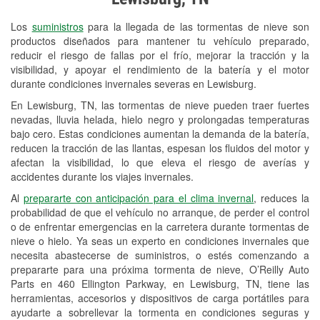
Revisión de la luz "Check Engine"
Los
suministros
para la llegada de las tormentas de nieve son
Reciclaje de baterías y aceite
productos diseñados para mantener tu vehículo preparado,
reducir el riesgo de fallas por el frío, mejorar la tracción y la
Instalación de bombillas de faros
visibilidad, y apoyar el rendimiento de la batería y el motor
Instalación de limpiaparabrisas
durante condiciones invernales severas en Lewisburg.
En Lewisburg, TN, las tormentas de nieve pueden traer fuertes
Programa de Préstamo de
nevadas, lluvia helada, hielo negro y prolongadas temperaturas
Herramientas
bajo cero. Estas condiciones aumentan la demanda de la batería,
reducen la tracción de las llantas, espesan los fluidos del motor y
Mezcla de pinturas
afectan la visibilidad, lo que eleva el riesgo de averías y
accidentes durante los viajes invernales.
Rectificación de tambores y discos de
Al
prepararte con anticipación para el clima invernal
, reduces la
freno
probabilidad de que el vehículo no arranque, de perder el control
o de enfrentar emergencias en la carretera durante tormentas de
Snowstorm Supplies
nieve o hielo. Ya seas un experto en condiciones invernales que
Conoce más
necesita abastecerse de suministros, o estés comenzando a
prepararte para una próxima tormenta de nieve, O’Reilly Auto
Parts en 460 Ellington Parkway, en Lewisburg, TN, tiene las
herramientas, accesorios y dispositivos de carga portátiles para
ayudarte a sobrellevar la tormenta en condiciones seguras y