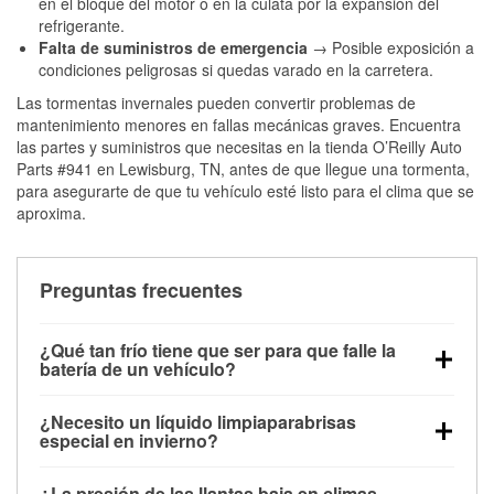
en el bloque del motor o en la culata por la expansión del
refrigerante.
Falta de suministros de emergencia
→ Posible exposición a
condiciones peligrosas si quedas varado en la carretera.
Las tormentas invernales pueden convertir problemas de
mantenimiento menores en fallas mecánicas graves. Encuentra
las partes y suministros que necesitas en la tienda O’Reilly Auto
Parts #941 en Lewisburg, TN, antes de que llegue una tormenta,
para asegurarte de que tu vehículo esté listo para el clima que se
aproxima.
Preguntas frecuentes
¿Qué tan frío tiene que ser para que falle la
batería de un vehículo?
La capacidad de la batería comienza a disminuir por
¿Necesito un líquido limpiaparabrisas
debajo de los 32 °F y puede perder hasta la mitad de
especial en invierno?
su potencia de arranque cerca de los 0 °F, lo que
Sí. El líquido limpiaparabrisas para invierno resiste
aumenta la probabilidad de que el vehículo no
¿La presión de las llantas baja en climas