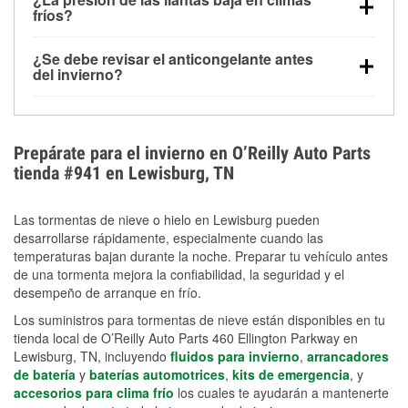
la congelación y ayuda a disolver la sal y la nieve
arranque.
fríos?
derretida en la carretera para mejorar la visibilidad.
Sí. La presión de las llantas normalmente disminuye
¿Se debe revisar el anticongelante antes
alrededor de 1 PSI por cada 10 °F que baja la
del invierno?
temperatura. Puedes obtener más información sobre
Sí. Una mezcla adecuada del anticongelante protege
la baja presión en invierno en nuestro artículo.
el motor contra la congelación, las grietas internas y
el sobrecalentamiento en condiciones de frío
Prepárate para el invierno en O’Reilly Auto Parts
extremo. Aprende cómo comprobar la protección
tienda #941 en Lewisburg, TN
anticongelante en nuestra sección How-To.
Las tormentas de nieve o hielo en Lewisburg pueden
desarrollarse rápidamente, especialmente cuando las
temperaturas bajan durante la noche. Preparar tu vehículo antes
de una tormenta mejora la confiabilidad, la seguridad y el
desempeño de arranque en frío.
Los suministros para tormentas de nieve están disponibles en tu
tienda local de O’Reilly Auto Parts 460 Ellington Parkway en
Lewisburg, TN, incluyendo
fluidos para invierno
,
arrancadores
de batería
y
baterías automotrices
,
kits de emergencia
, y
accesorios para clima frío
los cuales te ayudarán a mantenerte