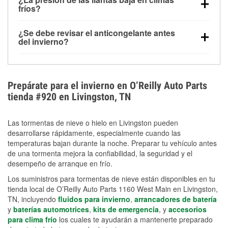
la congelación y ayuda a disolver la sal y la nieve
arranque.
fríos?
derretida en la carretera para mejorar la visibilidad.
Sí. La presión de las llantas normalmente disminuye
¿Se debe revisar el anticongelante antes
alrededor de 1 PSI por cada 10 °F que baja la
del invierno?
temperatura. Puedes obtener más información sobre
Sí. Una mezcla adecuada del anticongelante protege
la baja presión en invierno en nuestro artículo.
el motor contra la congelación, las grietas internas y
el sobrecalentamiento en condiciones de frío
Prepárate para el invierno en O’Reilly Auto Parts
extremo. Aprende cómo comprobar la protección
tienda #920 en Livingston, TN
anticongelante en nuestra sección How-To.
Las tormentas de nieve o hielo en Livingston pueden
desarrollarse rápidamente, especialmente cuando las
temperaturas bajan durante la noche. Preparar tu vehículo antes
de una tormenta mejora la confiabilidad, la seguridad y el
desempeño de arranque en frío.
Los suministros para tormentas de nieve están disponibles en tu
tienda local de O’Reilly Auto Parts 1160 West Main en Livingston,
TN, incluyendo
fluidos para invierno
,
arrancadores de batería
y
baterías automotrices
,
kits de emergencia
, y
accesorios
para clima frío
los cuales te ayudarán a mantenerte preparado