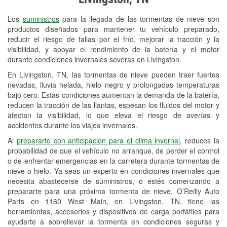
Revisión de la luz "Check Engine"
Los
suministros
para la llegada de las tormentas de nieve son
Reciclaje de baterías y aceite
productos diseñados para mantener tu vehículo preparado,
reducir el riesgo de fallas por el frío, mejorar la tracción y la
Instalación de bombillas de faros
visibilidad, y apoyar el rendimiento de la batería y el motor
Instalación de limpiaparabrisas
durante condiciones invernales severas en Livingston.
En Livingston, TN, las tormentas de nieve pueden traer fuertes
Programa de Préstamo de
nevadas, lluvia helada, hielo negro y prolongadas temperaturas
Herramientas
bajo cero. Estas condiciones aumentan la demanda de la batería,
reducen la tracción de las llantas, espesan los fluidos del motor y
Mezcla de pinturas
afectan la visibilidad, lo que eleva el riesgo de averías y
accidentes durante los viajes invernales.
Rectificación de tambores y discos de
Al
prepararte con anticipación para el clima invernal
, reduces la
freno
probabilidad de que el vehículo no arranque, de perder el control
o de enfrentar emergencias en la carretera durante tormentas de
Snowstorm Supplies
nieve o hielo. Ya seas un experto en condiciones invernales que
Conoce más
necesita abastecerse de suministros, o estés comenzando a
prepararte para una próxima tormenta de nieve, O’Reilly Auto
Parts en 1160 West Main, en Livingston, TN, tiene las
herramientas, accesorios y dispositivos de carga portátiles para
ayudarte a sobrellevar la tormenta en condiciones seguras y