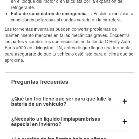
en el bloque del motor o en la culata por la expansión del
refrigerante.
Falta de suministros de emergencia
→ Posible exposición a
condiciones peligrosas si quedas varado en la carretera.
Las tormentas invernales pueden convertir problemas de
mantenimiento menores en fallas mecánicas graves. Encuentra
las partes y suministros que necesitas en la tienda O’Reilly Auto
Parts #920 en Livingston, TN, antes de que llegue una tormenta,
para asegurarte de que tu vehículo esté listo para el clima que se
aproxima.
Preguntas frecuentes
¿Qué tan frío tiene que ser para que falle la
batería de un vehículo?
La capacidad de la batería comienza a disminuir por
¿Necesito un líquido limpiaparabrisas
debajo de los 32 °F y puede perder hasta la mitad de
especial en invierno?
su potencia de arranque cerca de los 0 °F, lo que
Sí. El líquido limpiaparabrisas para invierno resiste
aumenta la probabilidad de que el vehículo no
¿La presión de las llantas baja en climas