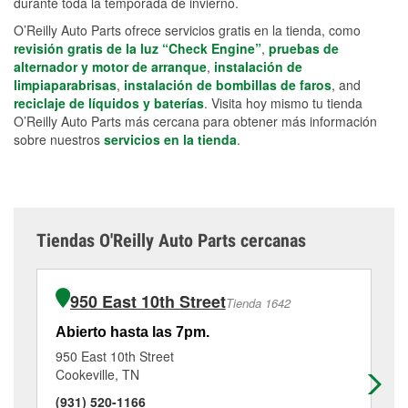
durante toda la temporada de invierno.
O’Reilly Auto Parts ofrece servicios gratis en la tienda, como
revisión gratis de la luz “Check Engine”
,
pruebas de
alternador y motor de arranque
,
instalación de
limpiaparabrisas
,
instalación de bombillas de faros
, and
reciclaje de líquidos y baterías
. Visita hoy mismo tu tienda
O’Reilly Auto Parts más cercana para obtener más información
sobre nuestros
servicios en la tienda
.
Tiendas O'Reilly Auto Parts cercanas
950 East 10th Street
Tienda 1642
Abierto hasta las 7pm.
Ab
950 East 10th Street
50
Cookeville, TN
Mo
(931) 520-1166
(9