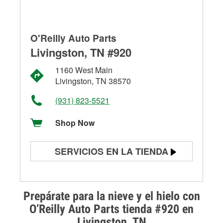
O'Reilly Auto Parts
Livingston, TN #920
1160 West Main
Livingston, TN 38570
(931) 823-5521
Shop Now
SERVICIOS EN LA TIENDA
Prueba de batería
Prueba de alternadores y
Prepárate para la nieve y el hielo con
arrancadores
O’Reilly Auto Parts tienda #920 en
Livingston, TN