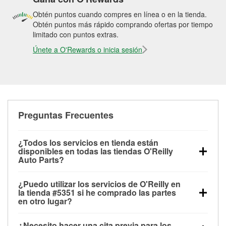
Obtén puntos cuando compres en línea o en la tienda.
Obtén puntos más rápido comprando ofertas por tiempo
limitado con puntos extras.
Únete a O'Rewards o inicia sesión
Preguntas Frecuentes
¿Todos los servicios en tienda están
disponibles en todas las tiendas O'Reilly
Auto Parts?
Todos los servicios gratuitos de tienda, incluyendo
¿Puedo utilizar los servicios de O'Reilly en
las pruebas de batería, pruebas de alternador y
la tienda #5351 si he comprado las partes
motor de arranque, revisión de la luz “Check Engine”
en otro lugar?
con O'Reilly VeriScan® e instalación de
Puedes solicitar la mayoría de los servicios en tienda
limpiaparabrisas o bombillas, están disponibles en
¿Necesito hacer una cita previa para los