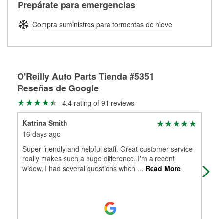
Más información sobre el Programa de Préstamo de
ser rectificados con seguridad. Si tus tambores o discos no
Prepárate para emergencias
averiada o determina los acoplamientos y la longitud
Herramientas de O'Reilly
pueden ser reutilizados, podemos ayudarte a encontrar las
adecuados para que te construyamos una nueva. O'Reilly
partes de reemplazo correctas para tu reparación.
Compra suministros para tormentas de nieve
Auto Parts tiene las mangueras y los acoples adecuados
Rectificación de tambores y discos de freno
para reparar el sistema hidráulico de tu maquinaria
agrícola o de construcción.
Más información acerca del servicio de mangueras
O'Reilly Auto Parts Tienda #5351
hidráulicas a la medida en tu tienda local
Reseñas de Google
4.4 rating of 91 reviews
Katrina Smith
Ja
16 days ago
2 m
Super friendly and helpful staff. Great customer service
Nev
really makes such a huge difference. I'm a recent
widow, I had several questions when
...
Read More