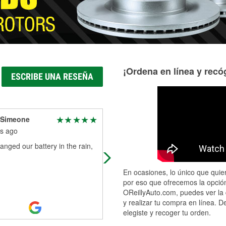
¡Ordena en línea y recóg
ESCRIBE UNA RESEÑA
 Simeone
Courtney Galloway
s ago
5 months ago
nged our battery in the rain,
They are really awesome people 
there I'd rather go to them then
anywhere else now ty they was ver
En ocasiones, lo único que quier
nice people down there and helpful
por eso que ofrecemos la opción
OReillyAuto.com, puedes ver la 
y realizar tu compra en línea. D
elegiste y recoger tu orden.