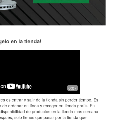
elo en la tienda!
Kevin Hartem
Taylor Thomas
5 months ago
6 months ago
down
O'Reilly usually has what you need
Nothing but great 
0:07
and if not they can get it fast.
this location and 
y
helped me. I was 
es es entrar y salir de la tienda sin perder tiempo. Es
needed last-minut
 de ordenar en línea y recoger en tienda gratis. En
everyone was
...
R
disponibilidad de productos en la tienda más cercana
espués, solo tienes que pasar por la tienda que