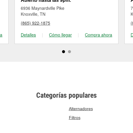
Abierto hasta las 9pm.
A
6936 Maynardville Pike
7
Knoxville, TN
K
(865) 922-1875
(
ra
Detalles
|
Cómo llegar
|
Compra ahora
D
Categorías populares
Alternadores
Filtros