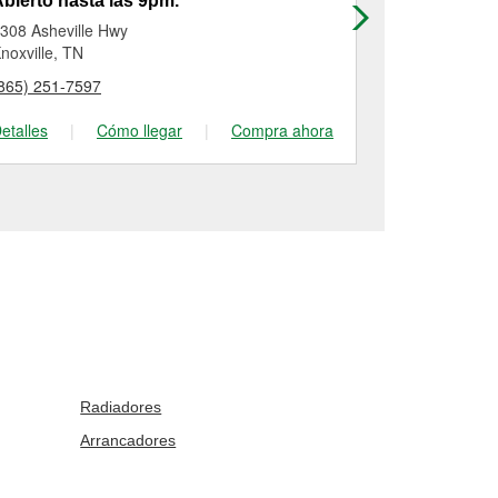
bierto hasta las 9pm.
Abierto has
308 Asheville Hwy
7603 Bishop
noxville, TN
Knoxville, TN
865) 251-7597
(865) 947-85
etalles
|
Cómo llegar
|
Compra ahora
Detalles
|
Radiadores
Arrancadores