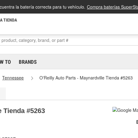
cuentra la batería correcta para tu vehículo.
Compra baterías SuperSta
LA TIENDA
W TO
BRANDS
Tennessee
O'Reilly Auto Parts - Maynardville Tienda #5263
le Tienda #5263