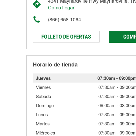
4341 Maynardville Hwy Maynardville, T
Cómo llegar
(865) 658-1064
FOLLETO DE OFERTAS
COMP
Horario de tienda
Jueves
07:30am
-
09:00p
Viernes
07:30am
-
09:00p
Sábado
07:30am
-
09:00p
Domingo
09:00am
-
08:00p
Lunes
07:30am
-
09:00p
Martes
07:30am
-
09:00p
Miércoles
07:30am
-
09:00p