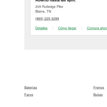
Abierto hasta las 9pm.
209 Rutledge Pike
Blaine, TN
(865) 225-3299
Detalles
|
Cómo llegar
|
Compra aho
Baterías
Frenos
Faros
Bujías