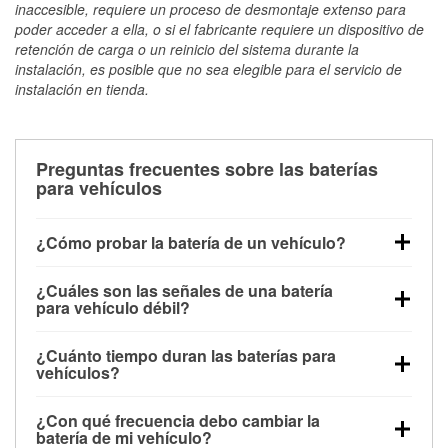
inaccesible, requiere un proceso de desmontaje extenso para
poder acceder a ella, o si el fabricante requiere un dispositivo de
retención de carga o un reinicio del sistema durante la
instalación, es posible que no sea elegible para el servicio de
instalación en tienda.
Preguntas frecuentes sobre las baterías
para vehículos
¿Cómo probar la batería de un vehículo?
Puedes probar la batería de un vehículo de varias
¿Cuáles son las señales de una batería
maneras. El método más rápido es utilizar un
para vehículo débil?
multímetro: con el vehículo apagado, conecta los
Una batería débil suele dar algunas señales de
cables a las terminales de la batería y verifica el
¿Cuánto tiempo duran las baterías para
advertencia. Un arranque lento del motor, faros
voltaje: una batería en buen estado y totalmente
vehículos?
tenues, chasquidos al girar la llave o luces de
cargada debería indicar unos 12.6 voltios. Es
La mayoría de las baterías para vehículos duran
advertencia en el tablero pueden ser indicaciones de
importante saber que las baterías descargadas a
¿Con qué frecuencia debo cambiar la
entre 3 y 5 años. La duración exacta depende de los
que la batería tiene una potencia de carga débil.
veces pueden mostrar una carga completa, y un
batería de mi vehículo?