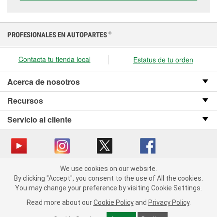
PROFESIONALES EN AUTOPARTES
®
Contacta tu tienda local
Estatus de tu orden
Acerca de nosotros
Recursos
Servicio al cliente
We use cookies on our website.
Copyright © 2008-2026 O’Reilly Auto Parts v OST_3.2.0.0.729 (3) cv1361
We use cookies on our website. By clicking "Accept", you consent
By clicking "Accept", you consent to the use of All the cookies.
catalog_main
to the use of All the cookies.
You may change your preference by visiting Cookie Settings.
You may change your preference by visiting Cookie Settings.
Política de privacidad
Ley de transparencia en las cadenas de suministro
Read more about our
Read more about our
Cookie Policy
Cookie Policy
and
and
Privacy Policy
Privacy Policy
.
.
de California