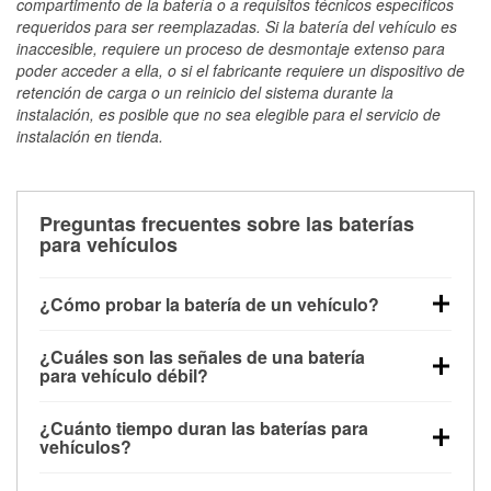
compartimento de la batería o a requisitos técnicos específicos
requeridos para ser reemplazadas. Si la batería del vehículo es
inaccesible, requiere un proceso de desmontaje extenso para
poder acceder a ella, o si el fabricante requiere un dispositivo de
retención de carga o un reinicio del sistema durante la
instalación, es posible que no sea elegible para el servicio de
instalación en tienda.
Preguntas frecuentes sobre las baterías
para vehículos
¿Cómo probar la batería de un vehículo?
Puedes probar la batería de un vehículo de varias
¿Cuáles son las señales de una batería
maneras. El método más rápido es utilizar un
para vehículo débil?
multímetro: con el vehículo apagado, conecta los
Una batería débil suele dar algunas señales de
cables a las terminales de la batería y verifica el
¿Cuánto tiempo duran las baterías para
advertencia. Un arranque lento del motor, faros
voltaje: una batería en buen estado y totalmente
vehículos?
tenues, chasquidos al girar la llave o luces de
cargada debería indicar unos 12.6 voltios. Es
La mayoría de las baterías para vehículos duran
advertencia en el tablero pueden ser indicaciones de
importante saber que las baterías descargadas a