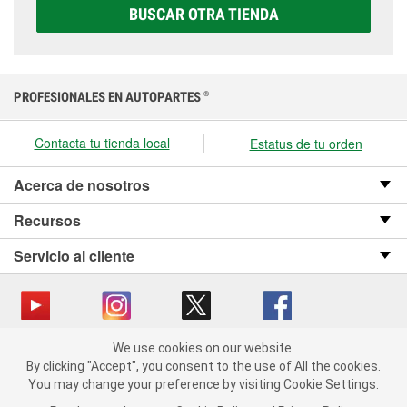
elegir la que sea correcta para tu vehículo y
BUSCAR OTRA TIENDA
presupuesto.
PROFESIONALES EN AUTOPARTES
®
Contacta tu tienda local
Estatus de tu orden
Acerca de nosotros
Recursos
Servicio al cliente
We use cookies on our website.
Copyright © 2008-2026 O’Reilly Auto Parts v OST_3.2.0.0.729 (3) cv1361
We use cookies on our website. By clicking "Accept", you consent
By clicking "Accept", you consent to the use of All the cookies.
catalog_main
to the use of All the cookies.
You may change your preference by visiting Cookie Settings.
You may change your preference by visiting Cookie Settings.
Política de privacidad
Ley de transparencia en las cadenas de suministro