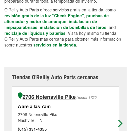
preparado durante toda la temporada de invierno.
O’Reilly Auto Parts ofrece servicios gratis en la tienda, como
revisión gratis de la luz “Check Engine”
,
pruebas de
alternador y motor de arranque
,
instalación de
limpiaparabrisas
,
instalación de bombillas de faros
, and
reciclaje de líquidos y baterías
. Visita hoy mismo tu tienda
O’Reilly Auto Parts más cercana para obtener más información
sobre nuestros
servicios en la tienda
.
Tiendas O'Reilly Auto Parts cercanas
2706 Nolensville Pike
Tienda 1720
Abre a las 7am
Ab
2706 Nolensville Pike
12
Nashville, TN
Na
(615) 331-4355
(6