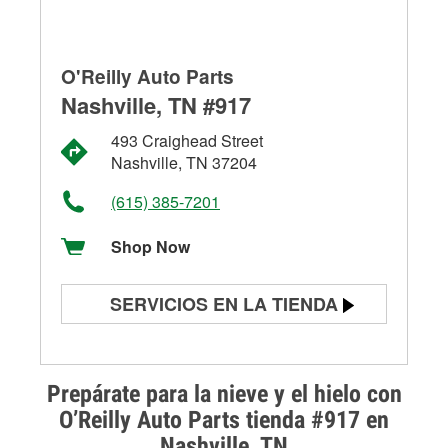
O'Reilly Auto Parts
Nashville, TN #917
493 Craighead Street
Nashville, TN 37204
(615) 385-7201
Shop Now
SERVICIOS EN LA TIENDA
Prueba de batería
Prueba de alternadores y
Prepárate para la nieve y el hielo con
arrancadores
O’Reilly Auto Parts tienda #917 en
Nashville, TN