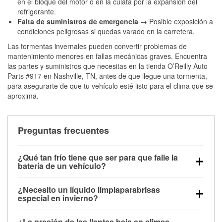
en el bloque del motor o en la culata por la expansión del
refrigerante.
Falta de suministros de emergencia
→ Posible exposición a
condiciones peligrosas si quedas varado en la carretera.
Las tormentas invernales pueden convertir problemas de
mantenimiento menores en fallas mecánicas graves. Encuentra
las partes y suministros que necesitas en la tienda O’Reilly Auto
Parts #917 en Nashville, TN, antes de que llegue una tormenta,
para asegurarte de que tu vehículo esté listo para el clima que se
aproxima.
Preguntas frecuentes
¿Qué tan frío tiene que ser para que falle la
batería de un vehículo?
La capacidad de la batería comienza a disminuir por
¿Necesito un líquido limpiaparabrisas
debajo de los 32 °F y puede perder hasta la mitad de
especial en invierno?
su potencia de arranque cerca de los 0 °F, lo que
Sí. El líquido limpiaparabrisas para invierno resiste
aumenta la probabilidad de que el vehículo no
¿La presión de las llantas baja en climas