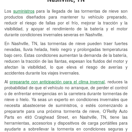
Revisión de la luz "Check Engine"
Los
suministros
para la llegada de las tormentas de nieve son
Reciclaje de baterías y aceite
productos diseñados para mantener tu vehículo preparado,
reducir el riesgo de fallas por el frío, mejorar la tracción y la
Instalación de bombillas de faros
visibilidad, y apoyar el rendimiento de la batería y el motor
Instalación de limpiaparabrisas
durante condiciones invernales severas en Nashville.
En Nashville, TN, las tormentas de nieve pueden traer fuertes
Programa de Préstamo de
nevadas, lluvia helada, hielo negro y prolongadas temperaturas
Herramientas
bajo cero. Estas condiciones aumentan la demanda de la batería,
reducen la tracción de las llantas, espesan los fluidos del motor y
Mezcla de pinturas
afectan la visibilidad, lo que eleva el riesgo de averías y
accidentes durante los viajes invernales.
Rectificación de tambores y discos de
Al
prepararte con anticipación para el clima invernal
, reduces la
freno
probabilidad de que el vehículo no arranque, de perder el control
o de enfrentar emergencias en la carretera durante tormentas de
Mangueras hidráulicas a la medida
nieve o hielo. Ya seas un experto en condiciones invernales que
necesita abastecerse de suministros, o estés comenzando a
Snowstorm Supplies
prepararte para una próxima tormenta de nieve, O’Reilly Auto
Conoce más
Parts en 493 Craighead Street, en Nashville, TN, tiene las
herramientas, accesorios y dispositivos de carga portátiles para
ayudarte a sobrellevar la tormenta en condiciones seguras y