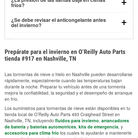
la congelación y ayuda a disolver la sal y la nieve
arranque.
fríos?
derretida en la carretera para mejorar la visibilidad.
Sí. La presión de las llantas normalmente disminuye
¿Se debe revisar el anticongelante antes
alrededor de 1 PSI por cada 10 °F que baja la
del invierno?
temperatura. Puedes obtener más información sobre
Sí. Una mezcla adecuada del anticongelante protege
la baja presión en invierno en nuestro artículo.
el motor contra la congelación, las grietas internas y
el sobrecalentamiento en condiciones de frío
Prepárate para el invierno en O’Reilly Auto Parts
extremo. Aprende cómo comprobar la protección
tienda #917 en Nashville, TN
anticongelante en nuestra sección How-To.
Las tormentas de nieve o hielo en Nashville pueden desarrollarse
rápidamente, especialmente cuando las temperaturas bajan
durante la noche. Preparar tu vehículo antes de una tormenta
mejora la confiabilidad, la seguridad y el desempeño de arranque
en frío.
Los suministros para tormentas de nieve están disponibles en tu
tienda local de O’Reilly Auto Parts 493 Craighead Street en
Nashville, TN, incluyendo
fluidos para invierno
,
arrancadores
de batería
y
baterías automotrices
,
kits de emergencia
, y
accesorios para clima frío
los cuales te ayudarán a mantenerte