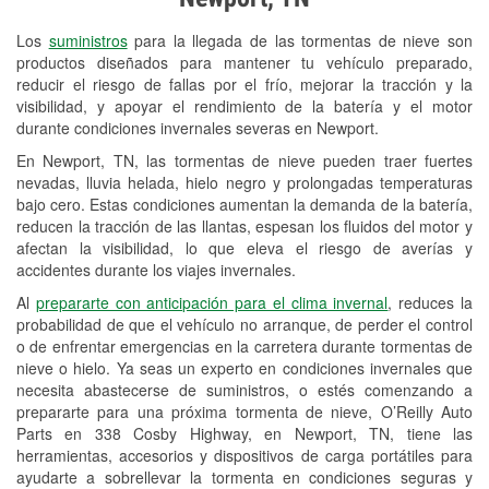
Revisión de la luz "Check Engine"
Los
suministros
para la llegada de las tormentas de nieve son
Reciclaje de baterías y aceite
productos diseñados para mantener tu vehículo preparado,
reducir el riesgo de fallas por el frío, mejorar la tracción y la
Instalación de bombillas de faros
visibilidad, y apoyar el rendimiento de la batería y el motor
Instalación de limpiaparabrisas
durante condiciones invernales severas en Newport.
En Newport, TN, las tormentas de nieve pueden traer fuertes
Programa de Préstamo de
nevadas, lluvia helada, hielo negro y prolongadas temperaturas
Herramientas
bajo cero. Estas condiciones aumentan la demanda de la batería,
reducen la tracción de las llantas, espesan los fluidos del motor y
Rectificación de tambores y discos de
afectan la visibilidad, lo que eleva el riesgo de averías y
freno
accidentes durante los viajes invernales.
Al
prepararte con anticipación para el clima invernal
, reduces la
Snowstorm Supplies
probabilidad de que el vehículo no arranque, de perder el control
o de enfrentar emergencias en la carretera durante tormentas de
Conoce más
nieve o hielo. Ya seas un experto en condiciones invernales que
necesita abastecerse de suministros, o estés comenzando a
prepararte para una próxima tormenta de nieve, O’Reilly Auto
Parts en 338 Cosby Highway, en Newport, TN, tiene las
herramientas, accesorios y dispositivos de carga portátiles para
ayudarte a sobrellevar la tormenta en condiciones seguras y