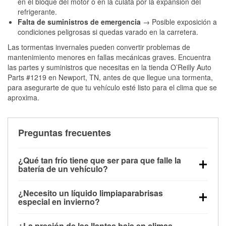
en el bloque del motor o en la culata por la expansión del
refrigerante.
Falta de suministros de emergencia
→ Posible exposición a
condiciones peligrosas si quedas varado en la carretera.
Las tormentas invernales pueden convertir problemas de
mantenimiento menores en fallas mecánicas graves. Encuentra
las partes y suministros que necesitas en la tienda O’Reilly Auto
Parts #1219 en Newport, TN, antes de que llegue una tormenta,
para asegurarte de que tu vehículo esté listo para el clima que se
aproxima.
Preguntas frecuentes
¿Qué tan frío tiene que ser para que falle la
batería de un vehículo?
La capacidad de la batería comienza a disminuir por
¿Necesito un líquido limpiaparabrisas
debajo de los 32 °F y puede perder hasta la mitad de
especial en invierno?
su potencia de arranque cerca de los 0 °F, lo que
Sí. El líquido limpiaparabrisas para invierno resiste
aumenta la probabilidad de que el vehículo no
¿La presión de las llantas baja en climas