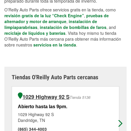
preparado durante toda la temporada de invierno.
O’Reilly Auto Parts ofrece servicios gratis en la tienda, como
revisión gratis de la luz “Check Engine”
,
pruebas de
alternador y motor de arranque
,
instalación de
limpiaparabrisas
,
instalación de bombillas de faros
, and
reciclaje de líquidos y baterías
. Visita hoy mismo tu tienda
O’Reilly Auto Parts más cercana para obtener más información
sobre nuestros
servicios en la tienda
.
Tiendas O'Reilly Auto Parts cercanas
1029 Highway 92 S
Tienda 5136
Abierto hasta las 9pm.
Ab
1029 Highway 92 S
23
Dandridge, TN
Mo
(865) 344-4003
(4