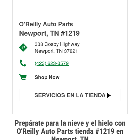
O'Reilly Auto Parts
Newport, TN #1219
338 Cosby Highway
Newport, TN 37821
(423) 623-3579
Shop Now
SERVICIOS EN LA TIENDA
Prueba de batería
Prueba de alternadores y
Prepárate para la nieve y el hielo con
arrancadores
O’Reilly Auto Parts tienda #1219 en
Newport, TN