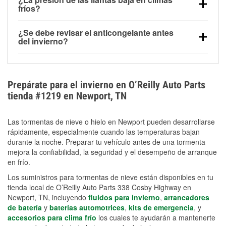
la congelación y ayuda a disolver la sal y la nieve
arranque.
fríos?
derretida en la carretera para mejorar la visibilidad.
Sí. La presión de las llantas normalmente disminuye
¿Se debe revisar el anticongelante antes
alrededor de 1 PSI por cada 10 °F que baja la
del invierno?
temperatura. Puedes obtener más información sobre
Sí. Una mezcla adecuada del anticongelante protege
la baja presión en invierno en nuestro artículo.
el motor contra la congelación, las grietas internas y
el sobrecalentamiento en condiciones de frío
Prepárate para el invierno en O’Reilly Auto Parts
extremo. Aprende cómo comprobar la protección
tienda #1219 en Newport, TN
anticongelante en nuestra sección How-To.
Las tormentas de nieve o hielo en Newport pueden desarrollarse
rápidamente, especialmente cuando las temperaturas bajan
durante la noche. Preparar tu vehículo antes de una tormenta
mejora la confiabilidad, la seguridad y el desempeño de arranque
en frío.
Los suministros para tormentas de nieve están disponibles en tu
tienda local de O’Reilly Auto Parts 338 Cosby Highway en
Newport, TN, incluyendo
fluidos para invierno
,
arrancadores
de batería
y
baterías automotrices
,
kits de emergencia
, y
accesorios para clima frío
los cuales te ayudarán a mantenerte