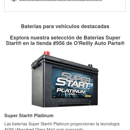
Más información sobre el Programa de Préstamo de
ser rectificados con seguridad. Si tus tambores o discos no
Herramientas de O'Reilly
pueden ser reutilizados, podemos ayudarte a encontrar las
partes de reemplazo correctas para tu reparación.
Rectificación de tambores y discos de freno
Baterías para vehículos destacadas
Explora nuestra selección de Baterías Super
Start® en la tienda #956 de O'Reilly Auto Parts®
Super Start® Platinum
Las baterías Super Start® Platinum proporcionan la tecnología
AGM (Absorbed Glass Mat) más avanzada,
...