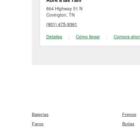
Abre a las 7am
864 Highway 51 N
Covington, TN
(901) 475-9361
Detalles
|
Cómo llegar
|
Compra aho
Baterías
Frenos
Faros
Bujías