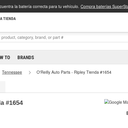
cuentra la batería correcta para tu vehículo.
Compra baterías SuperSta
LA TIENDA
W TO
BRANDS
Tennessee
O'Reilly Auto Parts - Ripley Tienda #1654
da #1654