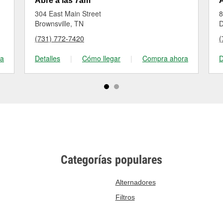
Abre a las 7am
A
304 East Main Street
8
Brownsville, TN
D
(731) 772-7420
(
ra
Detalles
|
Cómo llegar
|
Compra ahora
D
Categorías populares
Alternadores
Filtros