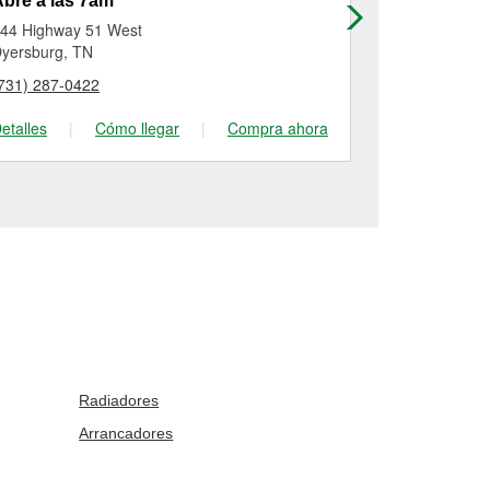
bre a las 7am
Abre a las
44 Highway 51 West
620 East Mai
yersburg, TN
Blytheville, A
731) 287-0422
(870) 762-07
etalles
|
Cómo llegar
|
Compra ahora
Detalles
|
Radiadores
Arrancadores