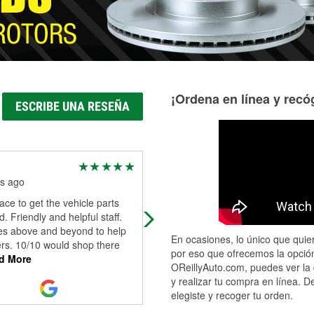
¡Ordena en línea y recóg
ESCRIBE UNA RESEÑA
Jodie Adams
s ago
10 months ago
ace to get the vehicle parts
The assistant manager Alan was v
. Friendly and helpful staff.
helpful and super nice when I had
es above and beyond to help
issues with my alternator. He
En ocasiones, lo único que quier
rs. 10/10 would shop there
explained the issue thoroughly and
por eso que ofrecemos la opción
d More
didn't jus
...
Read More
OReillyAuto.com, puedes ver la 
y realizar tu compra en línea. D
elegiste y recoger tu orden.