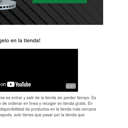
elo en la tienda!
Brookelynn Lilly
Raleigh Hawks
10 months ago
11 months ago
ery
Staff is friendly and knowledgeable.
Always friendly, an
0:07
Was able to correct issue competitor
have the part you
was not.
get them within a
es es entrar y salir de la tienda sin perder tiempo. Es
 de ordenar en línea y recoger en tienda gratis. En
disponibilidad de productos en la tienda más cercana
espués, solo tienes que pasar por la tienda que