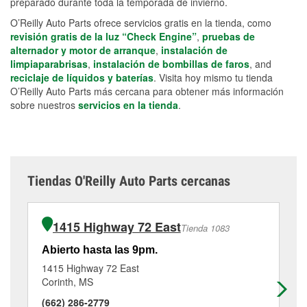
preparado durante toda la temporada de invierno.
O’Reilly Auto Parts ofrece servicios gratis en la tienda, como
revisión gratis de la luz “Check Engine”
,
pruebas de
alternador y motor de arranque
,
instalación de
limpiaparabrisas
,
instalación de bombillas de faros
, and
reciclaje de líquidos y baterías
. Visita hoy mismo tu tienda
O’Reilly Auto Parts más cercana para obtener más información
sobre nuestros
servicios en la tienda
.
Tiendas O'Reilly Auto Parts cercanas
1415 Highway 72 East
Tienda 1083
Abierto hasta las 9pm.
Ab
1415 Highway 72 East
14
Corinth, MS
Sa
(662) 286-2779
(7