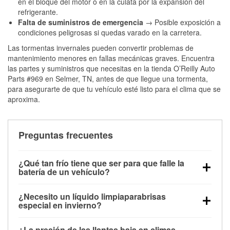
en el bloque del motor o en la culata por la expansión del
refrigerante.
Falta de suministros de emergencia
→ Posible exposición a
condiciones peligrosas si quedas varado en la carretera.
Las tormentas invernales pueden convertir problemas de
mantenimiento menores en fallas mecánicas graves. Encuentra
las partes y suministros que necesitas en la tienda O’Reilly Auto
Parts #969 en Selmer, TN, antes de que llegue una tormenta,
para asegurarte de que tu vehículo esté listo para el clima que se
aproxima.
Preguntas frecuentes
¿Qué tan frío tiene que ser para que falle la
batería de un vehículo?
La capacidad de la batería comienza a disminuir por
¿Necesito un líquido limpiaparabrisas
debajo de los 32 °F y puede perder hasta la mitad de
especial en invierno?
su potencia de arranque cerca de los 0 °F, lo que
Sí. El líquido limpiaparabrisas para invierno resiste
aumenta la probabilidad de que el vehículo no
¿La presión de las llantas baja en climas