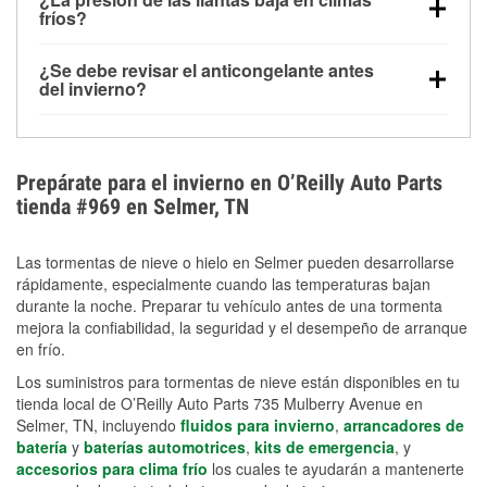
la congelación y ayuda a disolver la sal y la nieve
arranque.
fríos?
derretida en la carretera para mejorar la visibilidad.
Sí. La presión de las llantas normalmente disminuye
¿Se debe revisar el anticongelante antes
alrededor de 1 PSI por cada 10 °F que baja la
del invierno?
temperatura. Puedes obtener más información sobre
Sí. Una mezcla adecuada del anticongelante protege
la baja presión en invierno en nuestro artículo.
el motor contra la congelación, las grietas internas y
el sobrecalentamiento en condiciones de frío
Prepárate para el invierno en O’Reilly Auto Parts
extremo. Aprende cómo comprobar la protección
tienda #969 en Selmer, TN
anticongelante en nuestra sección How-To.
Las tormentas de nieve o hielo en Selmer pueden desarrollarse
rápidamente, especialmente cuando las temperaturas bajan
durante la noche. Preparar tu vehículo antes de una tormenta
mejora la confiabilidad, la seguridad y el desempeño de arranque
en frío.
Los suministros para tormentas de nieve están disponibles en tu
tienda local de O’Reilly Auto Parts 735 Mulberry Avenue en
Selmer, TN, incluyendo
fluidos para invierno
,
arrancadores de
batería
y
baterías automotrices
,
kits de emergencia
, y
accesorios para clima frío
los cuales te ayudarán a mantenerte