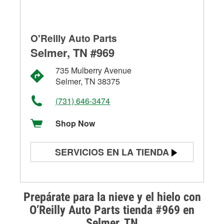
O'Reilly Auto Parts
Selmer, TN #969
735 Mulberry Avenue
Selmer, TN 38375
(731) 646-3474
Shop Now
SERVICIOS EN LA TIENDA
Prueba de batería
Prueba de alternadores y
Prepárate para la nieve y el hielo con
arrancadores
O’Reilly Auto Parts tienda #969 en
Selmer, TN