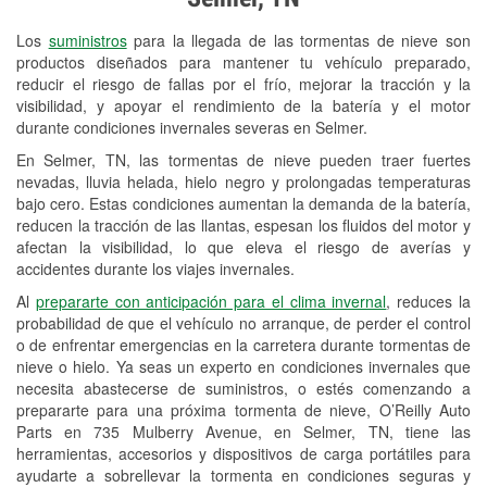
Revisión de la luz "Check Engine"
Los
suministros
para la llegada de las tormentas de nieve son
Reciclaje de baterías y aceite
productos diseñados para mantener tu vehículo preparado,
reducir el riesgo de fallas por el frío, mejorar la tracción y la
Instalación de bombillas de faros
visibilidad, y apoyar el rendimiento de la batería y el motor
Instalación de limpiaparabrisas
durante condiciones invernales severas en Selmer.
En Selmer, TN, las tormentas de nieve pueden traer fuertes
Programa de Préstamo de
nevadas, lluvia helada, hielo negro y prolongadas temperaturas
Herramientas
bajo cero. Estas condiciones aumentan la demanda de la batería,
reducen la tracción de las llantas, espesan los fluidos del motor y
Rectificación de tambores y discos de
afectan la visibilidad, lo que eleva el riesgo de averías y
freno
accidentes durante los viajes invernales.
Al
prepararte con anticipación para el clima invernal
, reduces la
Mangueras hidráulicas a la medida
probabilidad de que el vehículo no arranque, de perder el control
o de enfrentar emergencias en la carretera durante tormentas de
Snowstorm Supplies
nieve o hielo. Ya seas un experto en condiciones invernales que
Conoce más
necesita abastecerse de suministros, o estés comenzando a
prepararte para una próxima tormenta de nieve, O’Reilly Auto
Parts en 735 Mulberry Avenue, en Selmer, TN, tiene las
herramientas, accesorios y dispositivos de carga portátiles para
ayudarte a sobrellevar la tormenta en condiciones seguras y