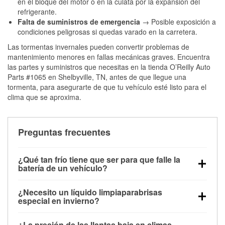
en el bloque del motor o en la culata por la expansión del
refrigerante.
Falta de suministros de emergencia
→ Posible exposición a
condiciones peligrosas si quedas varado en la carretera.
Las tormentas invernales pueden convertir problemas de
mantenimiento menores en fallas mecánicas graves. Encuentra
las partes y suministros que necesitas en la tienda O’Reilly Auto
Parts #1065 en Shelbyville, TN, antes de que llegue una
tormenta, para asegurarte de que tu vehículo esté listo para el
clima que se aproxima.
Preguntas frecuentes
¿Qué tan frío tiene que ser para que falle la
batería de un vehículo?
La capacidad de la batería comienza a disminuir por
¿Necesito un líquido limpiaparabrisas
debajo de los 32 °F y puede perder hasta la mitad de
especial en invierno?
su potencia de arranque cerca de los 0 °F, lo que
Sí. El líquido limpiaparabrisas para invierno resiste
aumenta la probabilidad de que el vehículo no
¿La presión de las llantas baja en climas