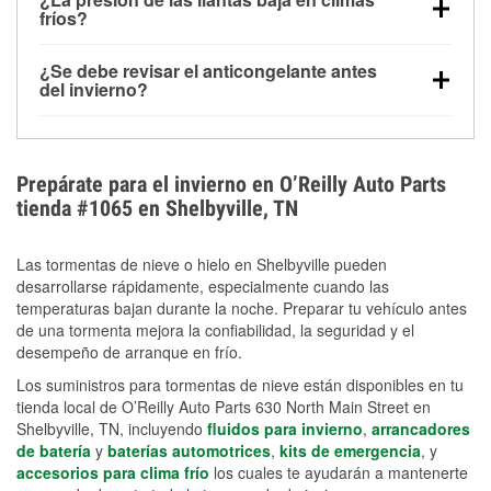
la congelación y ayuda a disolver la sal y la nieve
arranque.
fríos?
derretida en la carretera para mejorar la visibilidad.
Sí. La presión de las llantas normalmente disminuye
¿Se debe revisar el anticongelante antes
alrededor de 1 PSI por cada 10 °F que baja la
del invierno?
temperatura. Puedes obtener más información sobre
Sí. Una mezcla adecuada del anticongelante protege
la baja presión en invierno en nuestro artículo.
el motor contra la congelación, las grietas internas y
el sobrecalentamiento en condiciones de frío
Prepárate para el invierno en O’Reilly Auto Parts
extremo. Aprende cómo comprobar la protección
tienda #1065 en Shelbyville, TN
anticongelante en nuestra sección How-To.
Las tormentas de nieve o hielo en Shelbyville pueden
desarrollarse rápidamente, especialmente cuando las
temperaturas bajan durante la noche. Preparar tu vehículo antes
de una tormenta mejora la confiabilidad, la seguridad y el
desempeño de arranque en frío.
Los suministros para tormentas de nieve están disponibles en tu
tienda local de O’Reilly Auto Parts 630 North Main Street en
Shelbyville, TN, incluyendo
fluidos para invierno
,
arrancadores
de batería
y
baterías automotrices
,
kits de emergencia
, y
accesorios para clima frío
los cuales te ayudarán a mantenerte