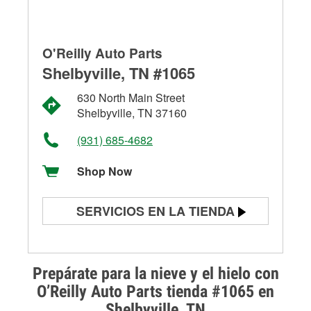
O'Reilly Auto Parts
Shelbyville, TN #1065
630 North Main Street
Shelbyville, TN 37160
(931) 685-4682
Shop Now
SERVICIOS EN LA TIENDA
Prueba de batería
Prueba de alternadores y
Prepárate para la nieve y el hielo con
arrancadores
O’Reilly Auto Parts tienda #1065 en
Shelbyville, TN