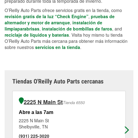
preparado durante toda la temporada de invierno.
O’Reilly Auto Parts ofrece servicios gratis en la tienda, como
revisión gratis de la luz “Check Engine”
,
pruebas de
alternador y motor de arranque
,
instalación de
limpiaparabrisas
,
instalación de bombillas de faros
, and
reciclaje de líquidos y baterías
. Visita hoy mismo tu tienda
O’Reilly Auto Parts más cercana para obtener más información
sobre nuestros
servicios en la tienda
.
Tiendas O'Reilly Auto Parts cercanas
2225 N Main St
Tienda 6550
Abre a las 7am
Ab
2225 N Main St
40
Shelbyville, TN
Tu
(931) 225-3020
(9