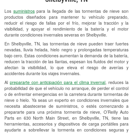
Revisión de la luz "Check Engine"
Los
suministros
para la llegada de las tormentas de nieve son
Reciclaje de baterías y aceite
productos diseñados para mantener tu vehículo preparado,
reducir el riesgo de fallas por el frío, mejorar la tracción y la
Instalación de bombillas de faros
visibilidad, y apoyar el rendimiento de la batería y el motor
Instalación de limpiaparabrisas
durante condiciones invernales severas en Shelbyville.
En Shelbyville, TN, las tormentas de nieve pueden traer fuertes
Programa de Préstamo de
nevadas, lluvia helada, hielo negro y prolongadas temperaturas
Herramientas
bajo cero. Estas condiciones aumentan la demanda de la batería,
reducen la tracción de las llantas, espesan los fluidos del motor y
Rectificación de tambores y discos de
afectan la visibilidad, lo que eleva el riesgo de averías y
freno
accidentes durante los viajes invernales.
Al
prepararte con anticipación para el clima invernal
, reduces la
Mangueras hidráulicas a la medida
probabilidad de que el vehículo no arranque, de perder el control
o de enfrentar emergencias en la carretera durante tormentas de
Snowstorm Supplies
nieve o hielo. Ya seas un experto en condiciones invernales que
Conoce más
necesita abastecerse de suministros, o estés comenzando a
prepararte para una próxima tormenta de nieve, O’Reilly Auto
Parts en 630 North Main Street, en Shelbyville, TN, tiene las
herramientas, accesorios y dispositivos de carga portátiles para
ayudarte a sobrellevar la tormenta en condiciones seguras y