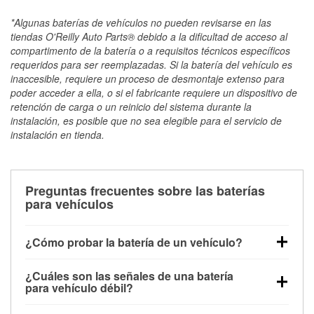
*Algunas baterías de vehículos no pueden revisarse en las
tiendas O'Reilly Auto Parts® debido a la dificultad de acceso al
compartimento de la batería o a requisitos técnicos específicos
requeridos para ser reemplazadas. Si la batería del vehículo es
inaccesible, requiere un proceso de desmontaje extenso para
poder acceder a ella, o si el fabricante requiere un dispositivo de
retención de carga o un reinicio del sistema durante la
instalación, es posible que no sea elegible para el servicio de
instalación en tienda.
Preguntas frecuentes sobre las baterías
para vehículos
¿Cómo probar la batería de un vehículo?
Puedes probar la batería de un vehículo de varias
¿Cuáles son las señales de una batería
maneras. El método más rápido es utilizar un
para vehículo débil?
multímetro: con el vehículo apagado, conecta los
Una batería débil suele dar algunas señales de
cables a las terminales de la batería y verifica el