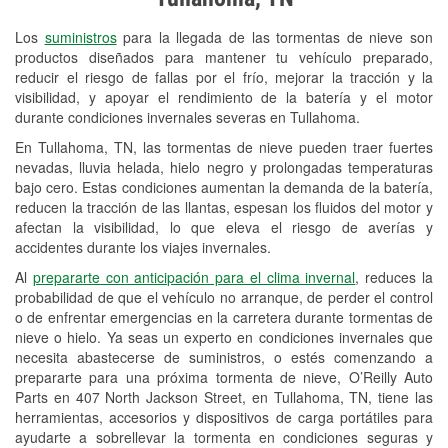
Revisión de la luz "Check Engine"
Los
suministros
para la llegada de las tormentas de nieve son
Reciclaje de baterías y aceite
productos diseñados para mantener tu vehículo preparado,
reducir el riesgo de fallas por el frío, mejorar la tracción y la
Instalación de bombillas de faros
visibilidad, y apoyar el rendimiento de la batería y el motor
Instalación de limpiaparabrisas
durante condiciones invernales severas en Tullahoma.
En Tullahoma, TN, las tormentas de nieve pueden traer fuertes
Programa de Préstamo de
nevadas, lluvia helada, hielo negro y prolongadas temperaturas
Herramientas
bajo cero. Estas condiciones aumentan la demanda de la batería,
reducen la tracción de las llantas, espesan los fluidos del motor y
Mezcla de pinturas
afectan la visibilidad, lo que eleva el riesgo de averías y
accidentes durante los viajes invernales.
Rectificación de tambores y discos de
Al
prepararte con anticipación para el clima invernal
, reduces la
freno
probabilidad de que el vehículo no arranque, de perder el control
o de enfrentar emergencias en la carretera durante tormentas de
Mangueras hidráulicas a la medida
nieve o hielo. Ya seas un experto en condiciones invernales que
necesita abastecerse de suministros, o estés comenzando a
Snowstorm Supplies
prepararte para una próxima tormenta de nieve, O’Reilly Auto
Conoce más
Parts en 407 North Jackson Street, en Tullahoma, TN, tiene las
herramientas, accesorios y dispositivos de carga portátiles para
ayudarte a sobrellevar la tormenta en condiciones seguras y