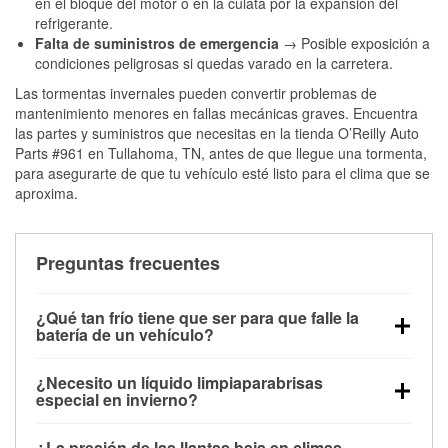
en el bloque del motor o en la culata por la expansión del
refrigerante.
Falta de suministros de emergencia
→ Posible exposición a
condiciones peligrosas si quedas varado en la carretera.
Las tormentas invernales pueden convertir problemas de
mantenimiento menores en fallas mecánicas graves. Encuentra
las partes y suministros que necesitas en la tienda O’Reilly Auto
Parts #961 en Tullahoma, TN, antes de que llegue una tormenta,
para asegurarte de que tu vehículo esté listo para el clima que se
aproxima.
Preguntas frecuentes
¿Qué tan frío tiene que ser para que falle la
batería de un vehículo?
La capacidad de la batería comienza a disminuir por
¿Necesito un líquido limpiaparabrisas
debajo de los 32 °F y puede perder hasta la mitad de
especial en invierno?
su potencia de arranque cerca de los 0 °F, lo que
Sí. El líquido limpiaparabrisas para invierno resiste
aumenta la probabilidad de que el vehículo no
¿La presión de las llantas baja en climas