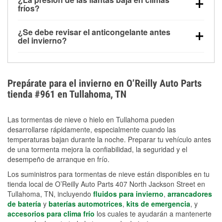
la congelación y ayuda a disolver la sal y la nieve
arranque.
fríos?
derretida en la carretera para mejorar la visibilidad.
Sí. La presión de las llantas normalmente disminuye
¿Se debe revisar el anticongelante antes
alrededor de 1 PSI por cada 10 °F que baja la
del invierno?
temperatura. Puedes obtener más información sobre
Sí. Una mezcla adecuada del anticongelante protege
la baja presión en invierno en nuestro artículo.
el motor contra la congelación, las grietas internas y
el sobrecalentamiento en condiciones de frío
Prepárate para el invierno en O’Reilly Auto Parts
extremo. Aprende cómo comprobar la protección
tienda #961 en Tullahoma, TN
anticongelante en nuestra sección How-To.
Las tormentas de nieve o hielo en Tullahoma pueden
desarrollarse rápidamente, especialmente cuando las
temperaturas bajan durante la noche. Preparar tu vehículo antes
de una tormenta mejora la confiabilidad, la seguridad y el
desempeño de arranque en frío.
Los suministros para tormentas de nieve están disponibles en tu
tienda local de O’Reilly Auto Parts 407 North Jackson Street en
Tullahoma, TN, incluyendo
fluidos para invierno
,
arrancadores
de batería
y
baterías automotrices
,
kits de emergencia
, y
accesorios para clima frío
los cuales te ayudarán a mantenerte