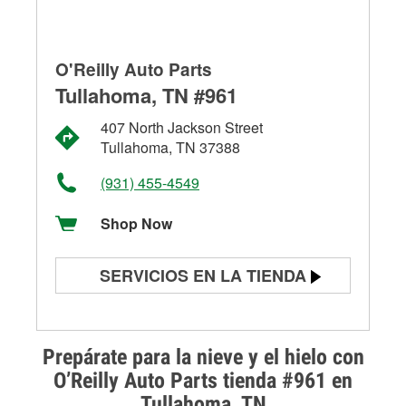
O'Reilly Auto Parts
Tullahoma, TN #961
407 North Jackson Street
Tullahoma, TN 37388
(931) 455-4549
Shop Now
SERVICIOS EN LA TIENDA
Prueba de batería
Prueba de alternadores y
Prepárate para la nieve y el hielo con
arrancadores
O’Reilly Auto Parts tienda #961 en
Tullahoma, TN