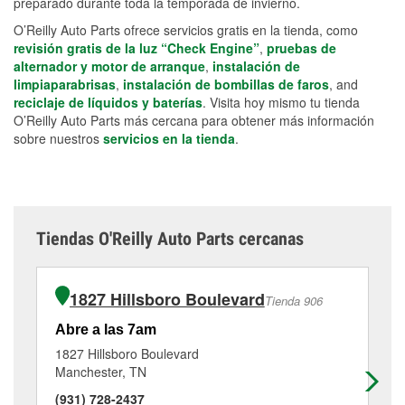
preparado durante toda la temporada de invierno.
O’Reilly Auto Parts ofrece servicios gratis en la tienda, como
revisión gratis de la luz “Check Engine”
,
pruebas de
alternador y motor de arranque
,
instalación de
limpiaparabrisas
,
instalación de bombillas de faros
, and
reciclaje de líquidos y baterías
. Visita hoy mismo tu tienda
O’Reilly Auto Parts más cercana para obtener más información
sobre nuestros
servicios en la tienda
.
Tiendas O'Reilly Auto Parts cercanas
1827 Hillsboro Boulevard
Tienda 906
Abre a las 7am
Ab
1827 Hillsboro Boulevard
13
Manchester, TN
Wi
(931) 728-2437
(9