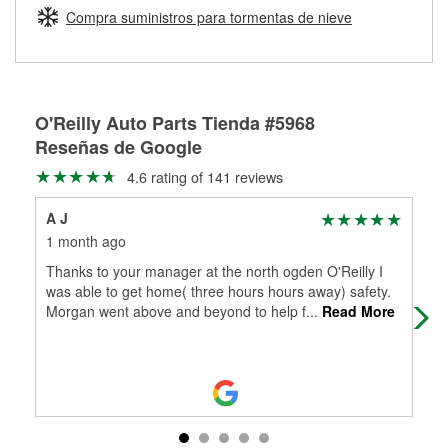
medirán tus tambores o discos para determinar si pueden
Compra suministros para tormentas de nieve
Más información sobre el Programa de Préstamo de
ser rectificados con seguridad. Si tus tambores o discos no
Herramientas de O'Reilly
pueden ser reutilizados, podemos ayudarte a encontrar las
partes de reemplazo correctas para tu reparación.
Rectificación de tambores y discos de freno
O'Reilly Auto Parts Tienda #5968
Reseñas de Google
4.6 rating of 141 reviews
A J
Ste
1 month ago
2 m
Thanks to your manager at the north ogden O'Reilly I
I li
was able to get home( three hours hours away) safety.
Morgan went above and beyond to help f
...
Read More