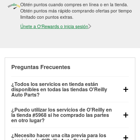
Obtén puntos cuando compres en línea o en la tienda.
Obtén puntos más rápido comprando ofertas por tiempo
limitado con puntos extras.
Únete a O'Rewards o inicia sesión
Preguntas Frecuentes
¿Todos los servicios en tienda están
disponibles en todas las tiendas O'Reilly
Auto Parts?
Todos los servicios gratuitos de tienda, incluyendo
¿Puedo utilizar los servicios de O'Reilly en
las pruebas de batería, pruebas de alternador y
la tienda #5968 si he comprado las partes
motor de arranque, revisión de la luz “Check Engine”
en otro lugar?
con O'Reilly VeriScan® e instalación de
Puedes solicitar la mayoría de los servicios en tienda
limpiaparabrisas o bombillas, están disponibles en
¿Necesito hacer una cita previa para los
de O'Reilly Auto Parts que estén disponibles en la
todas las tiendas O'Reilly Auto Parts. La tienda