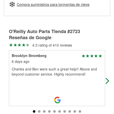
medirán tus tambores o discos para determinar si pueden
Compra suministros para tormentas de nieve
Más información sobre el Programa de Préstamo de
ser rectificados con seguridad. Si tus tambores o discos no
Herramientas de O'Reilly
pueden ser reutilizados, podemos ayudarte a encontrar las
partes de reemplazo correctas para tu reparación.
Rectificación de tambores y discos de freno
O'Reilly Auto Parts Tienda #2723
Reseñas de Google
4.3 rating of 410 reviews
Brooklyn Stromberg
dia
6 days ago
8 d
Charles and Ben were such a great help!! Above and
My 
beyond customer service. Highly recommend!
let