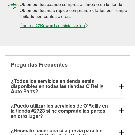
Obtén puntos cuando compres en línea o en la tienda.
Obtén puntos más rápido comprando ofertas por tiempo
limitado con puntos extras.
Únete a O'Rewards o inicia sesión
Preguntas Frecuentes
¿Todos los servicios en tienda están
disponibles en todas las tiendas O'Reilly
Auto Parts?
Todos los servicios gratuitos de tienda, incluyendo
¿Puedo utilizar los servicios de O'Reilly en
las pruebas de batería, pruebas de alternador y
la tienda #2723 si he comprado las partes
motor de arranque, revisión de la luz “Check Engine”
en otro lugar?
con O'Reilly VeriScan® e instalación de
Puedes solicitar la mayoría de los servicios en tienda
limpiaparabrisas o bombillas, están disponibles en
¿Necesito hacer una cita previa para los
de O'Reilly Auto Parts que estén disponibles en la
todas las tiendas O'Reilly Auto Parts. La tienda