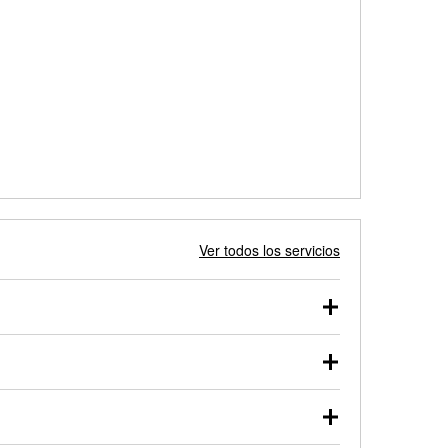
Ver todos los servicios
 autos, camionetas, SUVs, vehículos comerciales y
 probarse dentro o fuera del vehículo y cargarse en
uno de nuestros profesionales te ayudará a encontrar
otor de arranque o alternador. Lleva tu vehículo a tu
y arranque en el estacionamiento, o desmonta el
rueben.