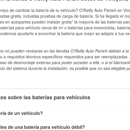
empo de cambiar la batería de tu vehículo? O'Reilly Auto Parts® en Vin
esitas gratis, incluidas pruebas de carga de batería. Si ha llegado el 
les en autopartes pueden instalar gratis* la mayoría de las baterías pa
terías para vehículo cerca de mí o baterías para motocicleta, batería
 podemos ayudarte a encontrar la batería que mejor se adapte a tus ne
s no pueden revisarse en las tiendas O'Reilly Auto Parts® debido a la 
o a requisitos técnicos específicos requeridos para ser reemplazadas. S
ceso de desmontaje extenso para poder acceder a ella, o si el fabricant
cio del sistema durante la instalación, es posible que no sea elegible pa
es sobre las baterías para vehículos
ría de un vehículo?
ía de un vehículo de varias maneras. El método más rápido es ut
es de una batería para vehículo débil?
, conecta los cables a las terminales de la batería y verifica el 