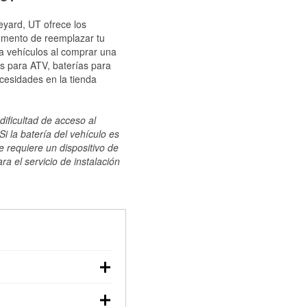
eyard, UT ofrece los
momento de reemplazar tu
ra vehículos al comprar una
s para ATV, baterías para
cesidades en la tienda
dificultad de acceso al
i la batería del vehículo es
e requiere un dispositivo de
ra el servicio de instalación
ilizar un multímetro:
voltaje: una batería en