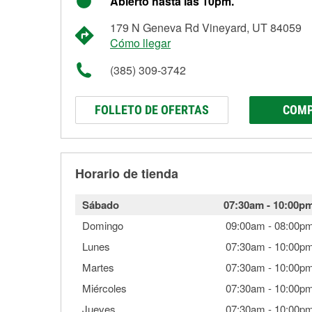
Abierto hasta las 10pm.
179 N Geneva Rd Vineyard, UT 84059
Cómo llegar
(385) 309-3742
FOLLETO DE OFERTAS
COMP
Horario de tienda
Sábado
07:30am
-
10:00p
Domingo
09:00am
-
08:00p
Lunes
07:30am
-
10:00p
Martes
07:30am
-
10:00p
Miércoles
07:30am
-
10:00p
Jueves
07:30am
-
10:00p