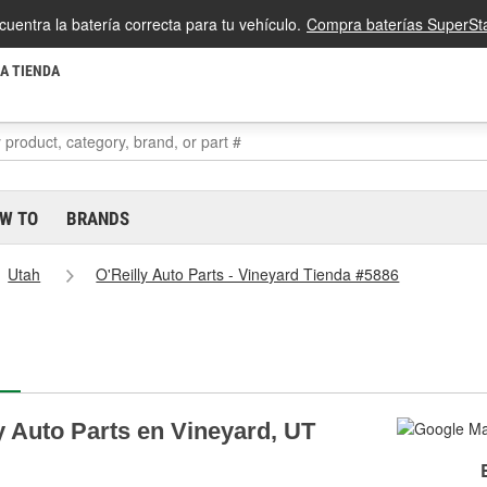
cuentra la batería correcta para tu vehículo.
Compra baterías SuperSta
LA TIENDA
W TO
BRANDS
Utah
O'Reilly Auto Parts - Vineyard Tienda #5886
y Auto Parts en Vineyard, UT