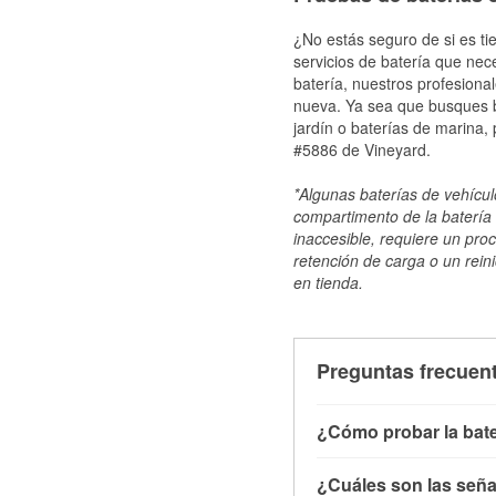
¿No estás seguro de si es ti
servicios de batería que nec
batería, nuestros profesiona
nueva. Ya sea que busques ba
jardín o baterías de marina,
#5886 de Vineyard.
*Algunas baterías de vehículo
compartimento de la batería 
inaccesible, requiere un pro
retención de carga o un reini
en tienda.
Preguntas frecuent
¿Cómo probar la bate
Puedes probar la bater
¿Cuáles son las señal
con el vehículo apagado