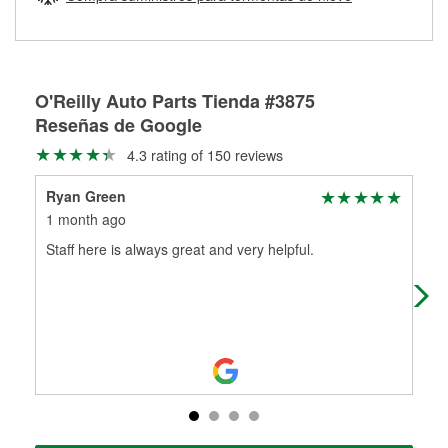
Más información sobre el Programa de Préstamo de
ser rectificados con seguridad. Si tus tambores o discos no
Herramientas de O'Reilly
pueden ser reutilizados, podemos ayudarte a encontrar las
partes de reemplazo correctas para tu reparación.
Rectificación de tambores y discos de freno
O'Reilly Auto Parts Tienda #3875
Reseñas de Google
4.3 rating of 150 reviews
Ryan Green
Jus
1 month ago
6 m
Staff here is always great and very helpful.
Mat
bett