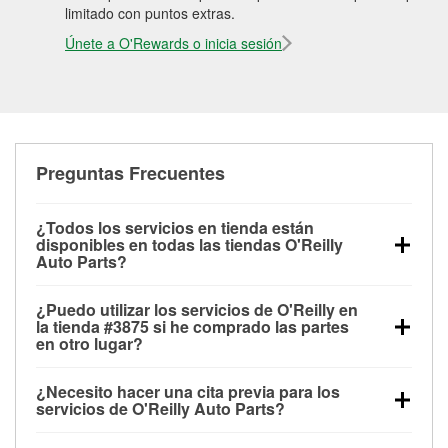
limitado con puntos extras.
Únete a O'Rewards o inicia sesión
Preguntas Frecuentes
¿Todos los servicios en tienda están
disponibles en todas las tiendas O'Reilly
Auto Parts?
Todos los servicios gratuitos de tienda, incluyendo
¿Puedo utilizar los servicios de O'Reilly en
las pruebas de batería, pruebas de alternador y
la tienda #3875 si he comprado las partes
motor de arranque, revisión de la luz “Check Engine”
en otro lugar?
con O'Reilly VeriScan® e instalación de
Puedes solicitar la mayoría de los servicios en tienda
limpiaparabrisas o bombillas, están disponibles en
¿Necesito hacer una cita previa para los
de O'Reilly Auto Parts que estén disponibles en la
todas las tiendas O'Reilly Auto Parts. La tienda
servicios de O'Reilly Auto Parts?
tienda #3875 de Dublin, VA aunque hayas comprado
O'Reilly #3875 de Dublin, VA también ofrece
No es necesario agendar una cita para ninguno de
las partes en otro sitio. Los servicios como pruebas