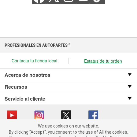
PROFESIONALES EN AUTOPARTES
®
Contacta tu tienda local
Estatus de tu orden
Acerca de nosotros
Recursos
Servicio al cliente
We use cookies on our website.
We use cookies on our website. By clicking "Accept", you consent
Copyright © 2008-2026 O’Reilly Auto Parts v OST_3.2.0.0.729 (3) cv1361
By clicking "Accept", you consent to the use of All the cookies.
to the use of All the cookies.
catalog_main