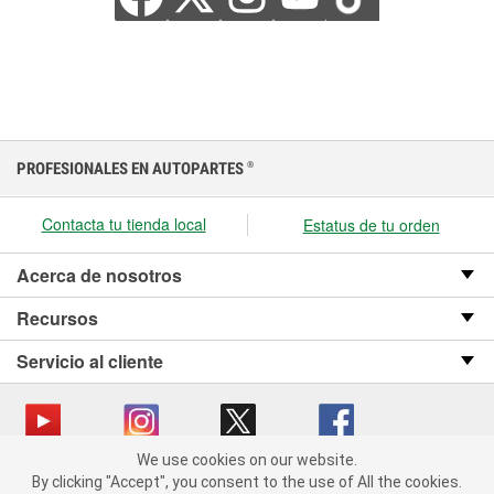
PROFESIONALES EN AUTOPARTES
®
Contacta tu tienda local
Estatus de tu orden
Acerca de nosotros
Recursos
Servicio al cliente
We use cookies on our website.
We use cookies on our website. By clicking "Accept", you consent
Copyright © 2008-2026 O’Reilly Auto Parts v OST_3.2.0.0.729 (3) cv1361
By clicking "Accept", you consent to the use of All the cookies.
to the use of All the cookies.