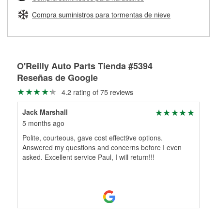
Más información sobre el Programa de Préstamo de
ser rectificados con seguridad. Si tus tambores o discos no
Herramientas de O'Reilly
pueden ser reutilizados, podemos ayudarte a encontrar las
Compra suministros para tormentas de nieve
partes de reemplazo correctas para tu reparación.
Rectificación de tambores y discos de freno
O'Reilly Auto Parts Tienda #5394
Reseñas de Google
4.2 rating of 75 reviews
Jack Marshall
5 months ago
Polite, courteous, gave cost effect9ve options.
Answered my questions and concerns before I even
asked. Excellent service Paul, I will return!!!