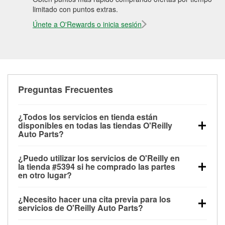
limitado con puntos extras.
Únete a O'Rewards o inicia sesión
Preguntas Frecuentes
¿Todos los servicios en tienda están
disponibles en todas las tiendas O'Reilly
Auto Parts?
Todos los servicios gratuitos de tienda, incluyendo
¿Puedo utilizar los servicios de O'Reilly en
las pruebas de batería, pruebas de alternador y
la tienda #5394 si he comprado las partes
motor de arranque, revisión de la luz “Check Engine”
en otro lugar?
con O'Reilly VeriScan® e instalación de
Puedes solicitar la mayoría de los servicios en tienda
limpiaparabrisas o bombillas, están disponibles en
¿Necesito hacer una cita previa para los
de O'Reilly Auto Parts que estén disponibles en la
todas las tiendas O'Reilly Auto Parts. La tienda
servicios de O'Reilly Auto Parts?
tienda #5394 de Orange, VA aunque hayas
O'Reilly #5394 de Orange, VA también ofrece
No es necesario agendar una cita para ninguno de