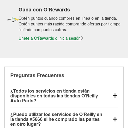
Gana con O'Rewards
Obtén puntos cuando compres en línea o en la tienda.
Obtén puntos más rápido comprando ofertas por tiempo
limitado con puntos extras.
Únete a O'Rewards o inicia sesión
Preguntas Frecuentes
¿Todos los servicios en tienda están
disponibles en todas las tiendas O'Reilly
Auto Parts?
Todos los servicios gratuitos de tienda, incluyendo
¿Puedo utilizar los servicios de O'Reilly en
las pruebas de batería, pruebas de alternador y
la tienda #5666 si he comprado las partes
motor de arranque, revisión de la luz “Check Engine”
en otro lugar?