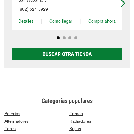
Saint Albans, VT
Mo
puede variar según la tienda. Contacta o visita la
más detalles, contáctanos al
(802) 933-4511
o
(802) 524-5929
(8
tienda #5696 para obtener más información.
visítanos en 413 Main Street, Enosburg Falls, VT.
Detalles
|
Cómo llegar
|
Compra ahora
De
BUSCAR OTRA TIENDA
Categorías populares
Baterías
Frenos
Alternadores
Radiadores
Faros
Bujías