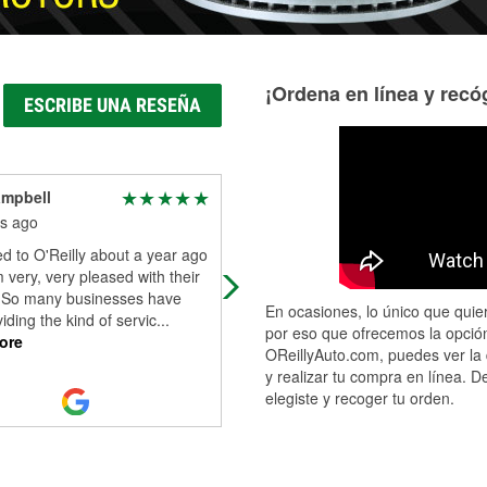
¡Ordena en línea y recóg
ESCRIBE UNA RESEÑA
ampbell
Kristine Wallace
s ago
4 months ago
ed to O'Reilly about a year ago
The customer service here is
 very, very pleased with their
awesome! I had to exchange a
. So many businesses have
headlight that was defective and th
En ocasiones, lo único que quier
viding the kind of servic
...
were so helpful in getting me taken
por eso que ofrecemos la opción
ore
care of. It's
...
Read More
OReillyAuto.com, puedes ver la 
y realizar tu compra en línea. D
elegiste y recoger tu orden.