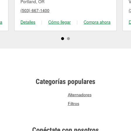
Portland, OR
V
(503) 667-1400
(
ra
Detalles
|
Cómo llegar
|
Compra ahora
D
Categorías populares
Alternadores
Filtros
Conéctate con nosotros