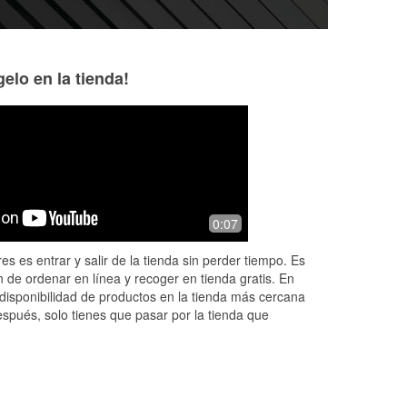
elo en la tienda!
Layla Risdon
Andrea Dole
7 months ago
7 months ago
The absolute kindest folks work at the
Mickey is awesome
0:07
Camas O’Reilly. They helped me
parts that I need 
ey
change a head lamp bulb on my car
an amazing job wh
es es entrar y salir de la tienda sin perder tiempo. Es
and seriously improved the last few
to be ordered cau
 de ordenar en línea y recoger en tienda gratis. En
hundr
...
Read More
Read More
disponibilidad de productos en la tienda más cercana
espués, solo tienes que pasar por la tienda que