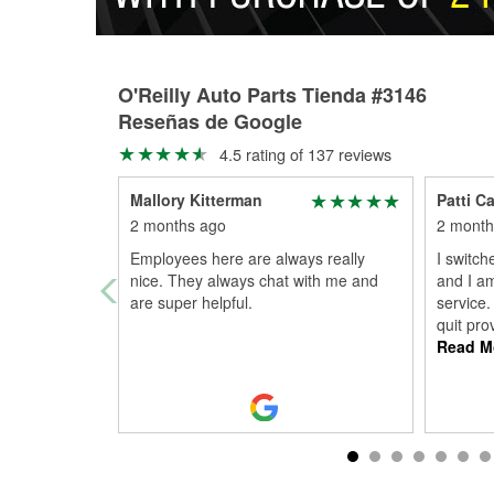
O'Reilly Auto Parts Tienda #3146
Reseñas de Google
4.5 rating of 137 reviews
Mallory Kitterman
Patti C
2 months ago
2 month
Employees here are always really
I switch
nice. They always chat with me and
and I am
are super helpful.
service
quit pro
Read M