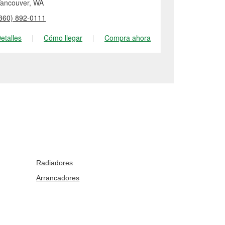
ancouver, WA
Vancouver, 
360) 892-0111
(360) 254-20
etalles
|
Cómo llegar
|
Compra ahora
Detalles
|
Radiadores
Arrancadores