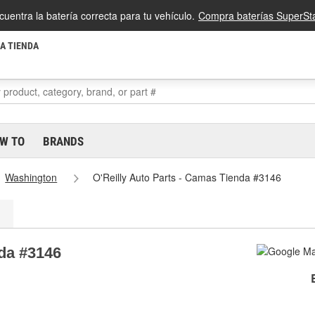
cuentra la batería correcta para tu vehículo.
Compra baterías SuperSta
LA TIENDA
W TO
BRANDS
Washington
O'Reilly Auto Parts - Camas Tienda #3146
nda #3146